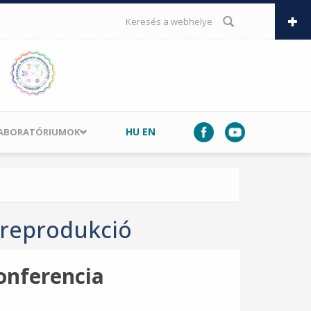
KERESÉS ŰRLAP
HU
EN
LABORATÓRIUMOK
 reprodukció
onferencia