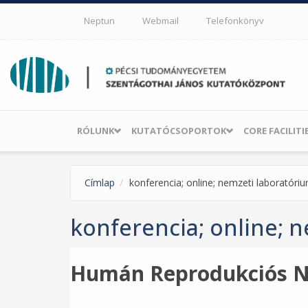
Ugrás a tartalomra
Neptun
Webmail
Telefonkönyv
RÓLUNK
KUTATÓCSOPORTOK
CORE FACILITI
Címlap
konferencia; online; nemzeti laboratór
konferencia; online; 
Humán Reprodukciós Ne