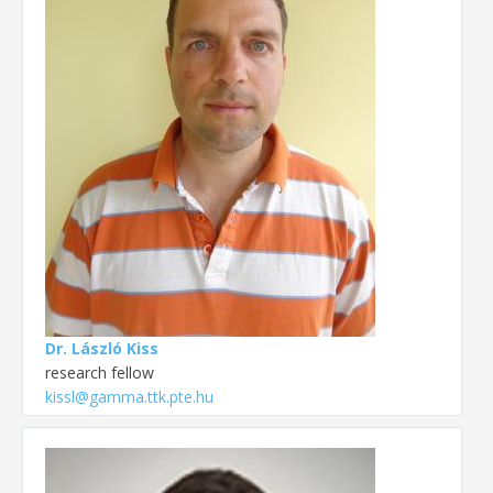
Dr. László Kiss
research fellow
kissl@gamma.ttk.pte.hu