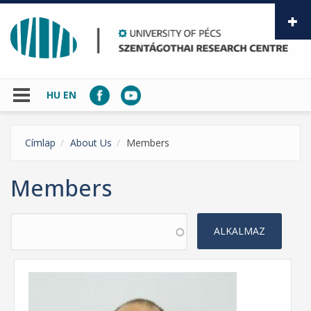
Skip to main content
HU
EN
Címlap
About Us
Members
Members