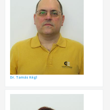
Dr. Tamás Kégl