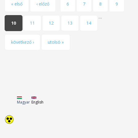
Pages
« első
‹ előző
6
7
8
9
…
10
11
12
13
14
következő ›
utolsó »
Magyar
English