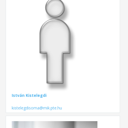
István Kistelegdi
kistelegdisoma@mik.pte.hu