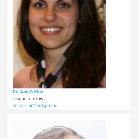
Dr. Anikó Kilár
research fellow
aniko.kilar@aok.pte.hu