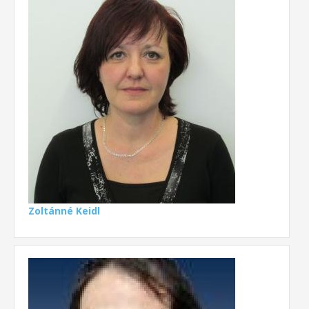
Zoltánné Keidl