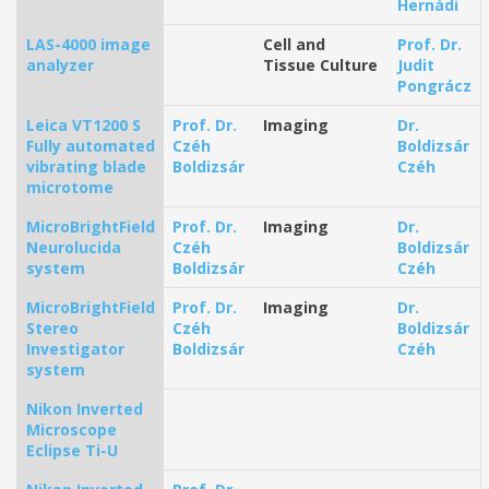
Hernádi
LAS-4000 image
Cell and
Prof. Dr.
analyzer
Tissue Culture
Judit
Pongrácz
Leica VT1200 S
Prof. Dr.
Imaging
Dr.
Fully automated
Czéh
Boldizsár
vibrating blade
Boldizsár
Czéh
microtome
MicroBrightField
Prof. Dr.
Imaging
Dr.
Neurolucida
Czéh
Boldizsár
system
Boldizsár
Czéh
MicroBrightField
Prof. Dr.
Imaging
Dr.
Stereo
Czéh
Boldizsár
Investigator
Boldizsár
Czéh
system
Nikon Inverted
Microscope
Eclipse Ti-U