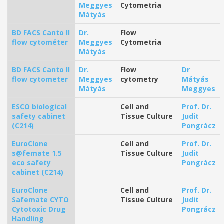
Meggyes
Cytometria
Mátyás
BD FACS Canto II
Dr.
Flow
flow cytométer
Meggyes
Cytometria
Mátyás
BD FACS Canto II
Dr.
Flow
Dr
flow cytometer
Meggyes
cytometry
Mátyás
Mátyás
Meggyes
ESCO biological
Cell and
Prof. Dr.
safety cabinet
Tissue Culture
Judit
(C214)
Pongrácz
EuroClone
Cell and
Prof. Dr.
s@femate 1.5
Tissue Culture
Judit
eco safety
Pongrácz
cabinet (C214)
EuroClone
Cell and
Prof. Dr.
Safemate CYTO
Tissue Culture
Judit
Cytotoxic Drug
Pongrácz
Handling