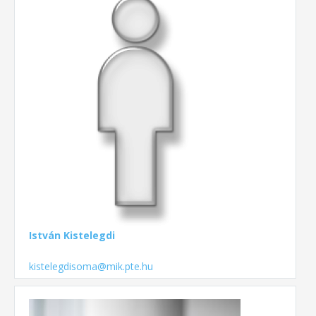
István Kistelegdi
kistelegdisoma@mik.pte.hu