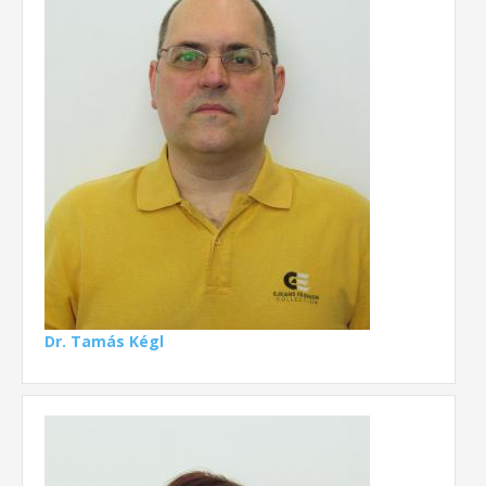
Dr. Tamás Kégl