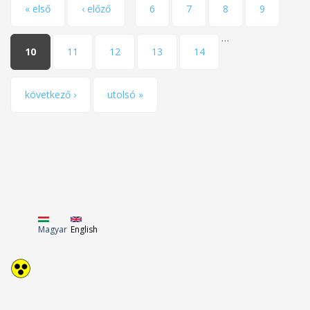
Pages
« első
‹ előző
6
7
8
9
…
10
11
12
13
14
következő ›
utolsó »
Magyar
English