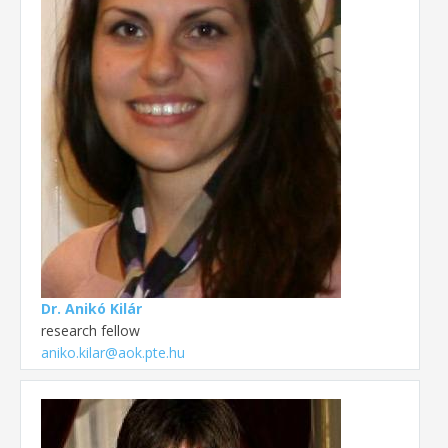
Dr. Anikó Kilár
research fellow
aniko.kilar@aok.pte.hu