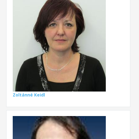
Zoltánné Keidl