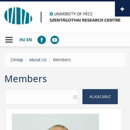
Skip to main content
HU
EN
Címlap
About Us
Members
Members