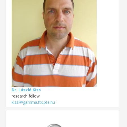
Dr. László Kiss
research fellow
kissl@gamma.ttk.pte.hu