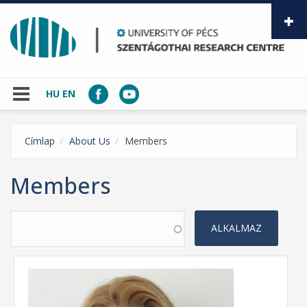
Skip to main content
HU
EN
Címlap
About Us
Members
Members