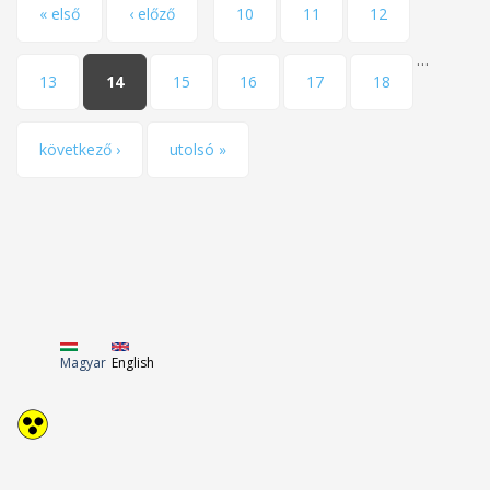
Pages
« első
‹ előző
10
11
12
…
13
14
15
16
17
18
következő ›
utolsó »
Magyar
English