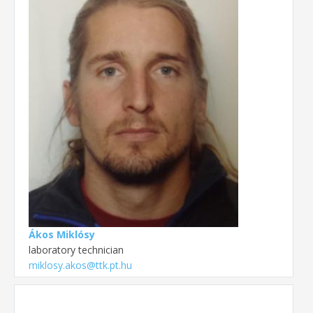
Ákos Miklósy
laboratory technician
miklosy.akos@ttk.pt.hu