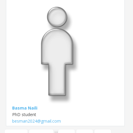
Basma Naili
PhD student
besman2024@gmail.com
…