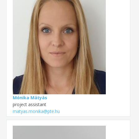
Mónika Mátyás
project assistant
matyas.monika@pte.hu