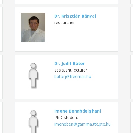
Dr. Krisztián Bányai
researcher
Dr. Judit Bátor
assistant lecturer
batorj@freemail.hu
Imene Benabdelghani
PhD student
imeneben@gamma.ttk.pte.hu