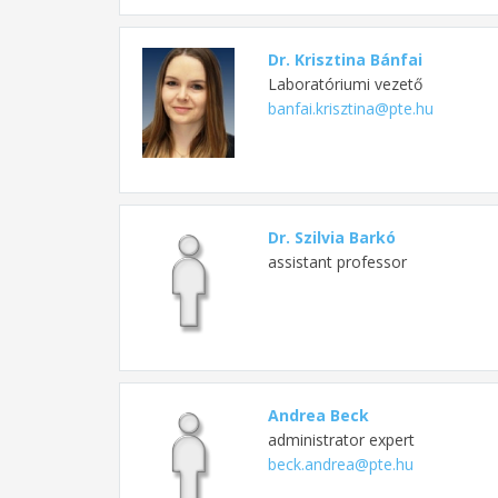
Dr. Krisztina Bánfai
Laboratóriumi vezető
banfai.krisztina@pte.hu
Dr. Szilvia Barkó
assistant professor
Andrea Beck
administrator expert
beck.andrea@pte.hu