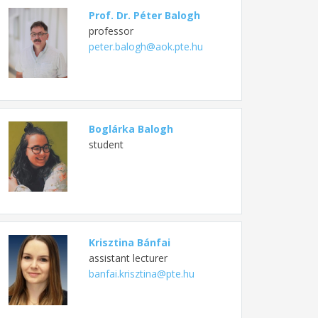
Prof. Dr. Péter Balogh
professor
peter.balogh@aok.pte.hu
Boglárka Balogh
student
Krisztina Bánfai
assistant lecturer
banfai.krisztina@pte.hu