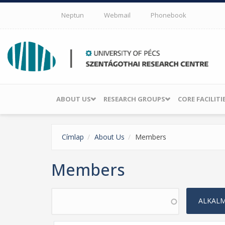
Skip to main content
Neptun
Webmail
Phonebook
ABOUT US
RESEARCH GROUPS
CORE FACILITI
Címlap
About Us
Members
Members