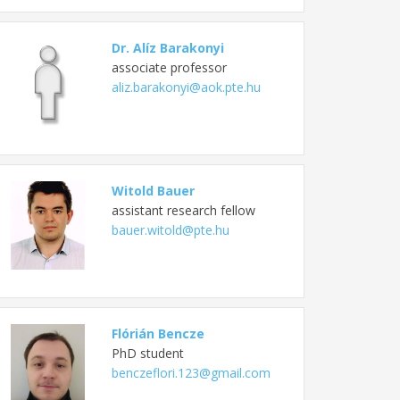
Dr. Alíz Barakonyi
associate professor
aliz.barakonyi@aok.pte.hu
Witold Bauer
assistant research fellow
bauer.witold@pte.hu
Flórián Bencze
PhD student
benczeflori.123@gmail.com