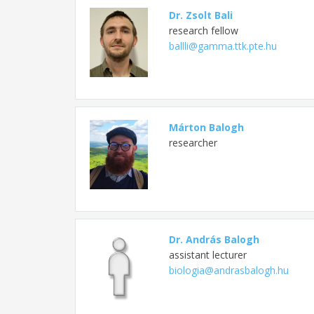
Dr. Zsolt Bali
research fellow
ballli@gamma.ttk.pte.hu
Márton Balogh
researcher
Dr. András Balogh
assistant lecturer
biologia@andrasbalogh.hu