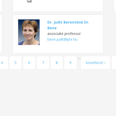
Dr. Judit Berenténé Dr.
Bene
associate professor
bene.judit@pte.hu
…
4
5
6
7
8
9
következő ›