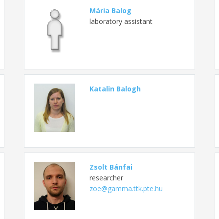
Mária Balog
laboratory assistant
Katalin Balogh
Zsolt Bánfai
researcher
zoe@gamma.ttk.pte.hu