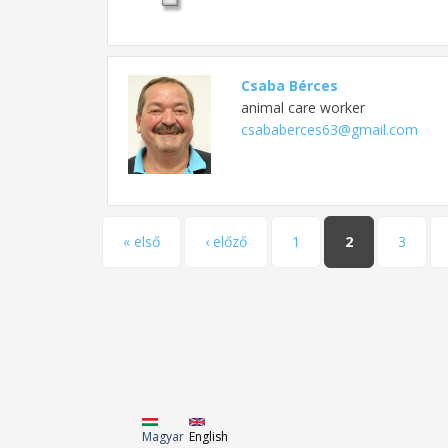
Csaba Bérces
animal care worker
csababerces63@gmail.com
Pages
« első
‹ előző
1
2
3
Magyar
English