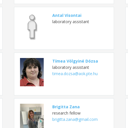
Antal Visontai
laboratory assistant
Tímea Völgyiné Dózsa
laboratory assistant
timea.dozsa@aok.pte.hu
Brigitta Zana
research fellow
brigitta.zana@gmail.com