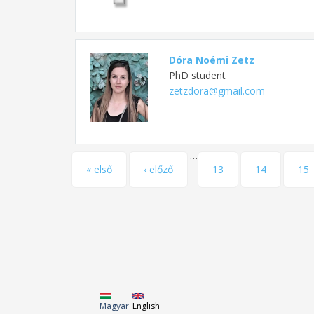
Dóra Noémi Zetz
PhD student
zetzdora@gmail.com
…
Pages
« első
‹ előző
13
14
15
Magyar
English