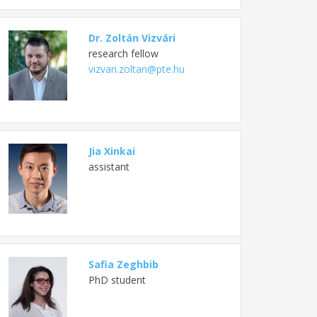
Dr. Zoltán Vizvári
research fellow
vizvari.zoltan@pte.hu
Jia Xinkai
assistant
Safia Zeghbib
PhD student