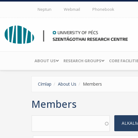
Skip to main content
Neptun
Webmail
Phonebook
ABOUT US
RESEARCH GROUPS
CORE FACILITI
Címlap
About Us
Members
Members