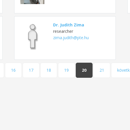
Dr. Judith Zima
researcher
zima.judith@pte.hu
16
17
18
19
20
21
követk