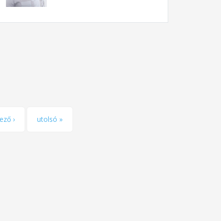
ező ›
utolsó »