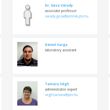
Dr. Géza Várady
associate professor
varady.geza@pmmik.pte.hu
Dániel Varga
laboratory assistant
Tamara Végh
administrator expert
vegh.tamara@pte.hu