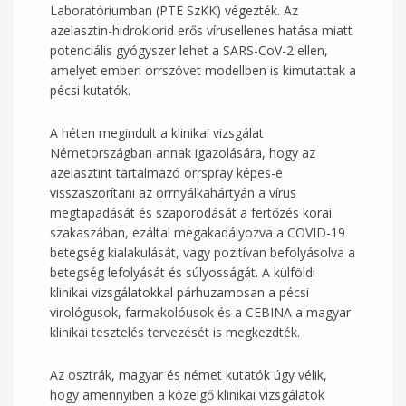
Laboratóriumban (PTE SzKK) végezték. Az
azelasztin-hidroklorid erős vírusellenes hatása miatt
potenciális gyógyszer lehet a SARS-CoV-2 ellen,
amelyet emberi orrszövet modellben is kimutattak a
pécsi kutatók.
A héten megindult a klinikai vizsgálat
Németországban annak igazolására, hogy az
azelasztint tartalmazó orrspray képes-e
visszaszorítani az orrnyálkahártyán a vírus
megtapadását és szaporodását a fertőzés korai
szakaszában, ezáltal megakadályozva a COVID-19
betegség kialakulását, vagy pozitívan befolyásolva a
betegség lefolyását és súlyosságát. A külföldi
klinikai vizsgálatokkal párhuzamosan a pécsi
virológusok, farmakolóusok és a CEBINA a magyar
klinikai tesztelés tervezését is megkezdték.
Az osztrák, magyar és német kutatók úgy vélik,
hogy amennyiben a közelgő klinikai vizsgálatok