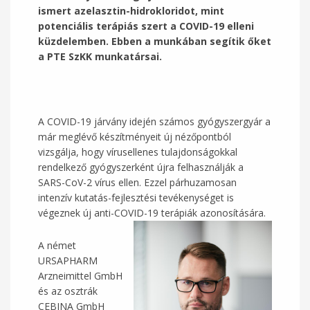
ismert azelasztin-hidrokloridot, mint
potenciális terápiás szert a COVID-19 elleni
küzdelemben. Ebben a munkában segítik őket
a PTE SzKK munkatársai.
A COVID-19 járvány idején számos gyógyszergyár a
már meglévő készítményeit új nézőpontból
vizsgálja, hogy vírusellenes tulajdonságokkal
rendelkező gyógyszerként újra felhasználják a
SARS-CoV-2 vírus ellen. Ezzel párhuzamosan
intenzív kutatás-fejlesztési tevékenységet is
végeznek új anti-COVID-19 terápiák azonosítására.
A német
URSAPHARM
Arzneimittel GmbH
és az osztrák
CEBINA GmbH