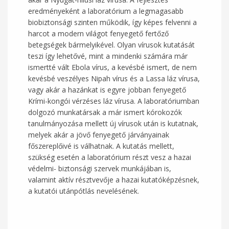
eredményeként a laboratórium a legmagasabb
biobiztonsági szinten működik, így képes felvenni a
harcot a modern világot fenyegető fertőző
betegségek bármelyikével. Olyan vírusok kutatását
teszi így lehetővé, mint a mindenki számára már
ismertté vált Ebola vírus, a kevésbé ismert, de nem
kevésbé veszélyes Nipah vírus és a Lassa láz vírusa,
vagy akár a hazánkat is egyre jobban fenyegető
Krími-kongói vérzéses láz vírusa. A laboratóriumban
dolgozó munkatársak a már ismert kórokozók
tanulmányozása mellett új vírusok után is kutatnak,
melyek akár a jövő fenyegető járványainak
főszereplőivé is válhatnak. A kutatás mellett,
szükség esetén a laboratórium részt vesz a hazai
védelmi- biztonsági szervek munkájában is,
valamint aktív résztvevője a hazai kutatóképzésnek,
a kutatói utánpótlás nevelésének.