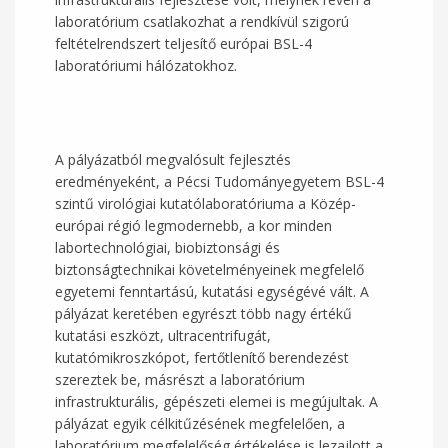
laboratórium csatlakozhat a rendkívül szigorú
feltételrendszert teljesítő európai BSL-4
laboratóriumi hálózatokhoz.
A pályázatból megvalósult fejlesztés
eredményeként, a Pécsi Tudományegyetem BSL-4
szintű virológiai kutatólaboratóriuma a Közép-
európai régió legmodernebb, a kor minden
labortechnológiai, biobiztonsági és
biztonságtechnikai követelményeinek megfelelő
egyetemi fenntartású, kutatási egységévé vált. A
pályázat keretében egyrészt több nagy értékű
kutatási eszközt, ultracentrifugát,
kutatómikroszkópot, fertőtlenítő berendezést
szereztek be, másrészt a laboratórium
infrastrukturális, gépészeti elemei is megújultak. A
pályázat egyik célkitűzésének megfelelően, a
laboratórium megfelelőség értékelése is lezajlott a