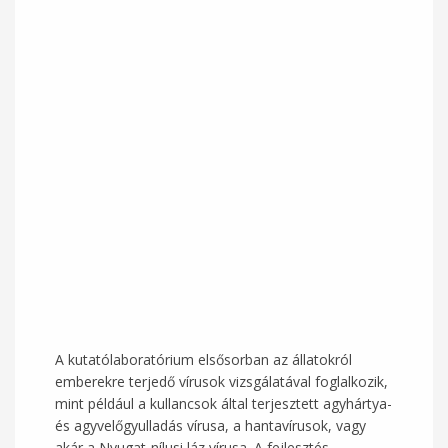
A kutatólaboratórium elsősorban az állatokról
emberekre terjedő vírusok vizsgálatával foglalkozik,
mint például a kullancsok által terjesztett agyhártya-
és agyvelőgyulladás vírusa, a hantavírusok, vagy
akár a Nyugat-nílusi láz vírusa. A fejlesztés