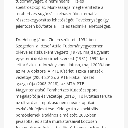
tudományágat, a nemlineáris THz-es
spektroszkópiát. Munkássága megteremtette a
terahertzes sugárzást felhasználó alternatív
részecskegyorsítás lehetőségét. Tevékenysége így
jelentősen bővítette a THz-es technika lehetőségeit.
Dr. Hebling János Zircen született 1954-ben.
Szegeden, a József Attila Tudományegyetemen
okleveles fizikusként végzett (1978), majd ugyanitt
egyetemi doktori címet szerzett (1981). 1992-ben
lett a fizikai tudomány kandidátusa, majd 2003-ban
az MTA doktora. A PTE Kísérleti Fizika Tanszék
vezetője (2004-2012), a PTE Fizikai Intézet
igazgatója (2008-2018), az MTA-PTE
Nagyintenzitású Terahertzes Kutatócsoport
megalapítója és vezetője (2012-). Fő kutatási terülte
az ultrarövid impulzusú nemlineáris optikai
eszközök fejlesztése. Kidolgozta a spektrális
bontóelemek általános elméletét. 2002-ben
javasolta, és azóta munkatársaival közösen
folyamatosan fejleszti a döntött impulzusfronttal