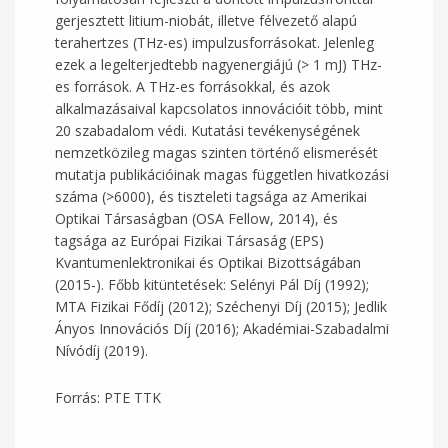
gerjesztett litium-niobát, illetve félvezető alapú
terahertzes (THz-es) impulzusforrásokat. Jelenleg
ezek a legelterjedtebb nagyenergiájú (> 1 mJ) THz-
es források. A THz-es forrásokkal, és azok
alkalmazásaival kapcsolatos innovációit több, mint
20 szabadalom védi. Kutatási tevékenységének
nemzetközileg magas szinten történő elismerését
mutatja publikációinak magas független hivatkozási
száma (>6000), és tiszteleti tagsága az Amerikai
Optikai Társaságban (OSA Fellow, 2014), és
tagsága az Európai Fizikai Társaság (EPS)
Kvantumenlektronikai és Optikai Bizottságában
(2015-). Főbb kitüntetések: Selényi Pál Díj (1992);
MTA Fizikai Fődíj (2012); Széchenyi Díj (2015); Jedlik
Ányos Innovációs Díj (2016); Akadémiai-Szabadalmi
Nívódíj (2019).
Forrás: PTE TTK