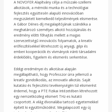
A NOVOFER Alapítvány célja a műszaki-szellemi
alkotások, a mérnöki munka és a technológiai
fejlesztés együttesén alapuló innovációban
megszületett kiemelkedő teljesítmények elismerése.
A Gábor Dénes-díj megalapítójának szándéka a
meghatározó személyes alkotó hozzájárulás és
eredmény előtti főhajtás mellett a magas
szervezettségű innovációs folyamatok, a kreatív
erőfeszítésekkel létrehozott új anyagi, gépi és
emberi kooperációk és vívmányok iránti társadalmi
érdeklődés, figyelem és elismerés serkentése.
Eddigi eredményei és alkotásai alapján
megállapítható, hogy Professzor úrra jellemző a
kreatív gondolkodás, az innovatív alkotás. Saját
kutatási és fejlesztési tevékenységén túl elismerést
érdemel, hogy a PTE Fizikai Intézetében létrehozott
egy nemzetközileg elismert THz-es kutató
csoportott. A világ élvonalába tartozó egyetemekkel
épített ki együttműködést. Megalapozott egy új