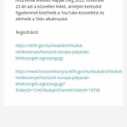
résztvevők levélben kapják meg 2022. november
23-án azt a közvetlen linket, amelyen keresztül
figyelemmel kísérhetik a YouTube-közvetítést és
elérhetik a Slido alkalmazást.
Regisztráció:
https://nkfih.gov.hu/hivatalrol/hivatal-
rendezvenyei/horizont-europa-palyazati-
lehetosegek-egeszsegugy
https://www.horizonteuropa.nkfih.gov.hu/hivatalrol/hivatal-
rendezvenyei/horizont-europa-palyazati-
lehetosegek-egeszsegugy?
folderID=13465&objectParentFolderId=19798