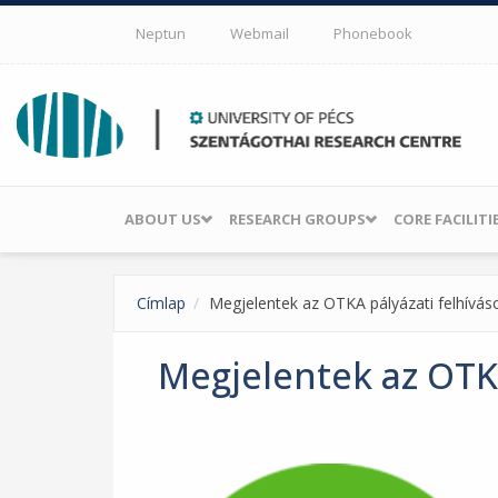
Skip to main content
Neptun
Webmail
Phonebook
ABOUT US
RESEARCH GROUPS
CORE FACILITI
Címlap
Megjelentek az OTKA pályázati felhívás
Megjelentek az OTKA