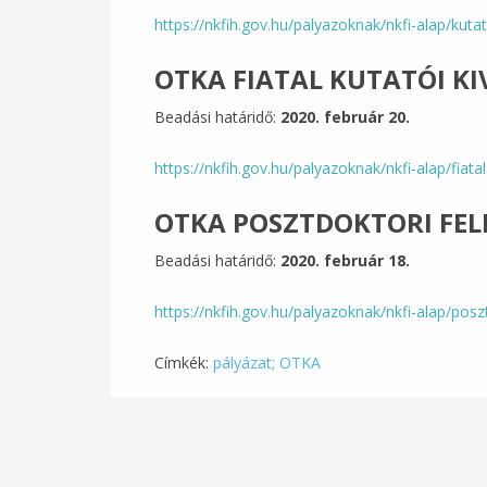
https://nkfih.gov.hu/palyazoknak/nkfi-alap/kuta
OTKA FIATAL KUTATÓI K
Beadási határidő:
2020. február 20.
https://nkfih.gov.hu/palyazoknak/nkfi-alap/fiata
OTKA POSZTDOKTORI FEL
Beadási határidő:
2020. február 18.
https://nkfih.gov.hu/palyazoknak/nkfi-alap/posz
Címkék:
pályázat; OTKA