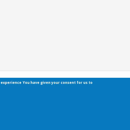
r experience
You have given your consent for us to
Contact
Pécsi Tudományegyetem | Kancellária | Informa