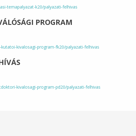
tasi-temapalyazat-k20/palyazati-felhivas
IVÁLÓSÁGI PROGRAM
l-kutatoi-kivalosagi-program-fk20/palyazati-felhivas
HÍVÁS
tdoktori-kivalosagi-program-pd20/palyazati-felhivas