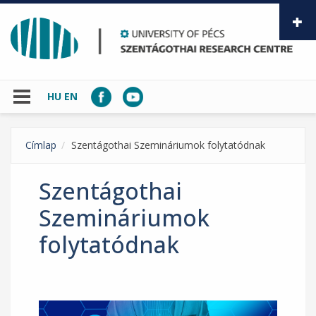
Skip to main content
HU
EN
Címlap
Szentágothai Szemináriumok folytatódnak
Szentágothai
Szemináriumok
folytatódnak