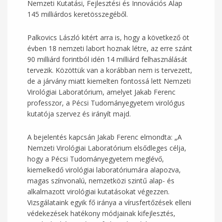
Nemzeti Kutatási, Fejlesztési és Innovációs Alap
145 milliárdos keretösszegéből.
Palkovics László kitért arra is, hogy a következő öt
évben 18 nemzeti labort hoznak létre, az erre szánt
90 milliárd forintból idén 14 milliárd felhasználását
tervezik. Közöttük van a korábban nem is tervezett,
de a járvány miatt kiemelten fontossá lett Nemzeti
Virológiai Laboratórium, amelyet Jakab Ferenc
professzor, a Pécsi Tudományegyetem virológus
kutatója szervez és irányít majd.
A bejelentés kapcsán Jakab Ferenc elmondta: „A
Nemzeti Virológiai Laboratórium elsődleges célja,
hogy a Pécsi Tudományegyetem meglévő,
kiemelkedő virológiai laboratóriumára alapozva,
magas színvonalú, nemzetközi szintű alap- és
alkalmazott virológiai kutatásokat végezzen.
Vizsgálataink egyik fő iránya a vírusfertőzések elleni
védekezések hatékony módjainak kifejlesztés,