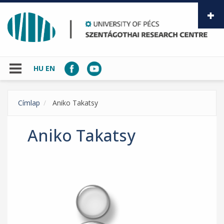
Skip to main content
HU
EN
Címlap
Aniko Takatsy
Aniko Takatsy