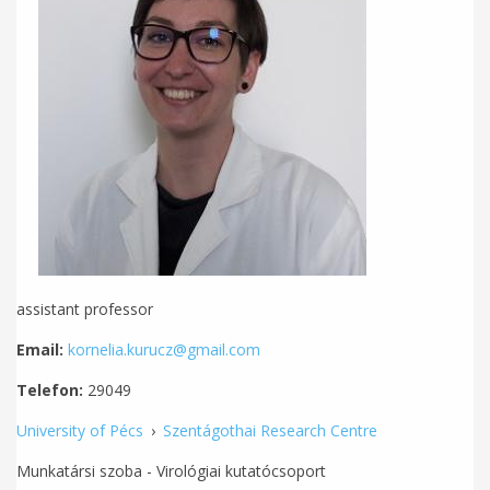
assistant professor
Email:
kornelia.kurucz@gmail.com
Telefon:
29049
University of Pécs
›
Szentágothai Research Centre
Munkatársi szoba - Virológiai kutatócsoport