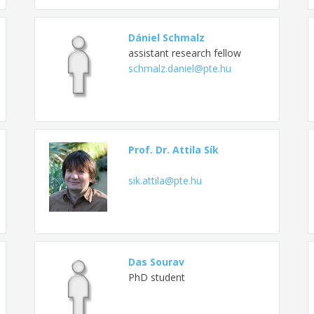
Dániel Schmalz
assistant research fellow
schmalz.daniel@pte.hu
Prof. Dr. Attila Sík
sik.attila@pte.hu
Das Sourav
PhD student