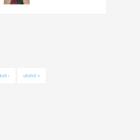
ező ›
utolsó »