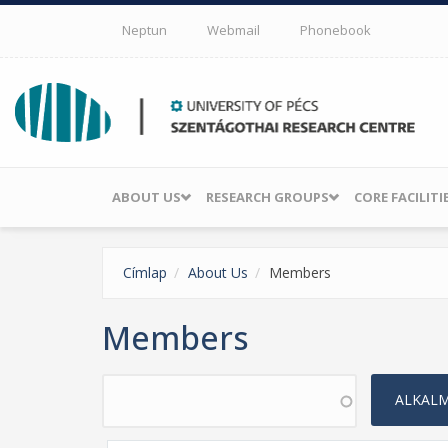
Skip to main content
Neptun
Webmail
Phonebook
ABOUT US
RESEARCH GROUPS
CORE FACILITI
Címlap
About Us
Members
Members