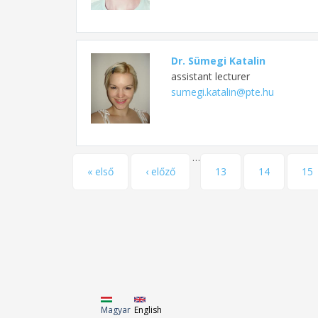
Dr. Sümegi Katalin
assistant lecturer
sumegi.katalin@pte.hu
…
Pages
« első
‹ előző
13
14
15
Magyar
English