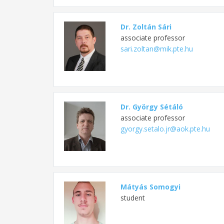
Dr. Zoltán Sári
associate professor
sari.zoltan@mik.pte.hu
Dr. György Sétáló
associate professor
gyorgy.setalo.jr@aok.pte.hu
Mátyás Somogyi
student