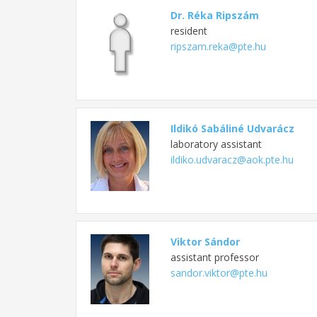
Dr. Réka Ripszám
resident
ripszam.reka@pte.hu
Ildikó Sabáliné Udvarácz
laboratory assistant
ildiko.udvaracz@aok.pte.hu
Viktor Sándor
assistant professor
sandor.viktor@pte.hu