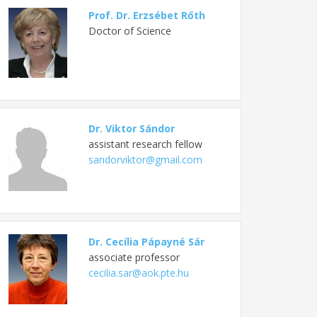
Prof. Dr. Erzsébet Rőth
Doctor of Science
Dr. Viktor Sándor
assistant research fellow
sandorviktor@gmail.com
Dr. Cecília Pápayné Sár
associate professor
cecilia.sar@aok.pte.hu