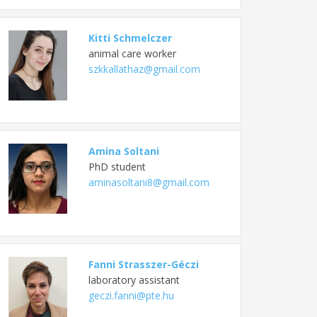
Kitti Schmelczer
animal care worker
szkkallathaz@gmail.com
Amina Soltani
PhD student
aminasoltani8@gmail.com
Fanni Strasszer-Géczi
laboratory assistant
geczi.fanni@pte.hu