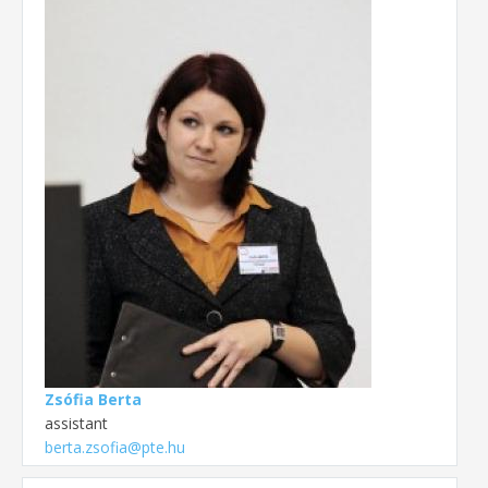
Zsófia Berta
assistant
berta.zsofia@pte.hu