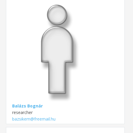
Balázs Bognár
researcher
bazsikem@freemail.hu