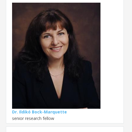
Dr. Ildikó Bock-Marquette
senior research fellow