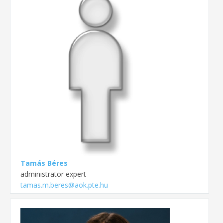
Tamás Béres
administrator expert
tamas.m.beres@aok.pte.hu