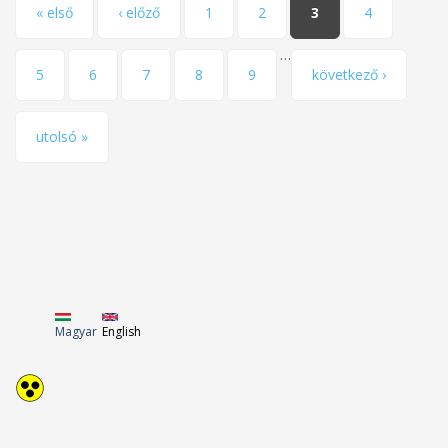
Pages
« első
‹ előző
1
2
3
4
…
5
6
7
8
9
következő ›
utolsó »
Magyar
English