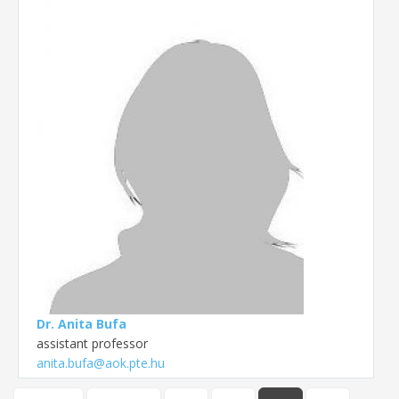
Dr. Anita Bufa
assistant professor
anita.bufa@aok.pte.hu