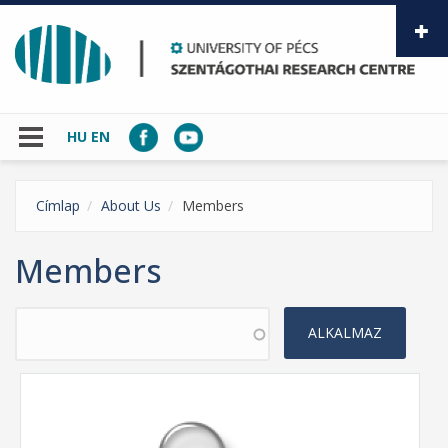
Skip to main content
HU
EN
Címlap
About Us
Members
Members