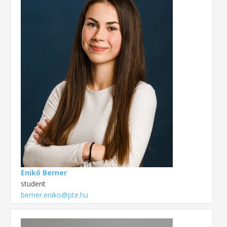
Enikő Berner
student
berner.eniko@pte.hu