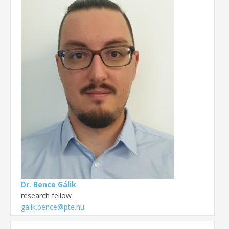
Dr. Bence Gálik
research fellow
galik.bence@pte.hu