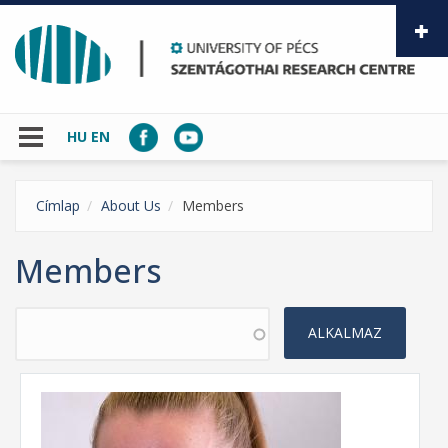
Skip to main content
HU
EN
Címlap
About Us
Members
Members