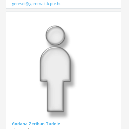
geresdi@gamma.ttk.pte.hu
Godana Zerihun Tadele