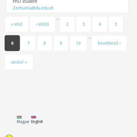
PhD student
Zerihunta@du.edu.et
…
Pages
« első
‹ előző
2
3
4
5
…
6
7
8
9
10
következő ›
utolsó »
Magyar
English