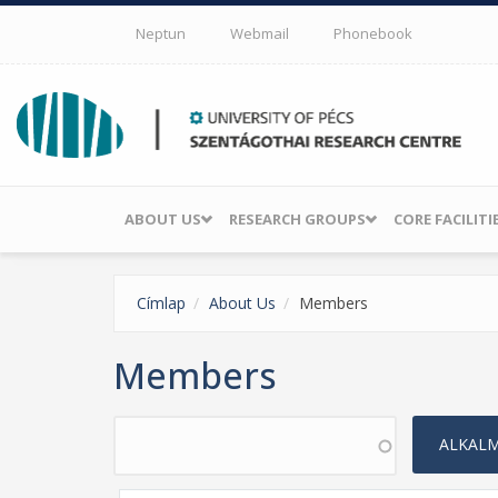
Skip to main content
Neptun
Webmail
Phonebook
ABOUT US
RESEARCH GROUPS
CORE FACILITI
Címlap
About Us
Members
Members