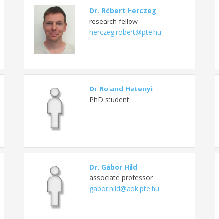
Dr. Róbert Herczeg
research fellow
herczeg.robert@pte.hu
Dr Roland Hetenyi
PhD student
Dr. Gábor Hild
associate professor
gabor.hild@aok.pte.hu