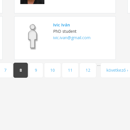
Ivic Iván
PhD student
ivic.ivan@gmail.com
…
7
8
9
10
11
12
következő ›