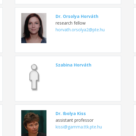
Dr. Orsolya Horváth
research fellow
horvath.orsolya2@pte.hu
Szabina Horváth
Dr. Ibolya Kiss
assistant professor
kissi@gamma.ttk.pte.hu