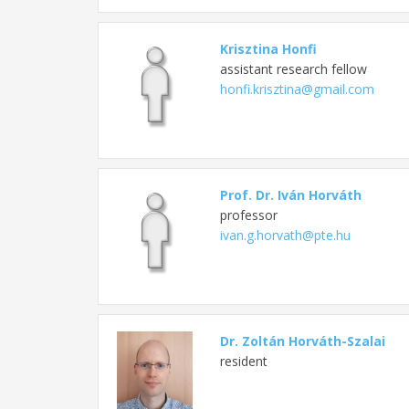
Krisztina Honfi
assistant research fellow
honfi.krisztina@gmail.com
Prof. Dr. Iván Horváth
professor
ivan.g.horvath@pte.hu
Dr. Zoltán Horváth-Szalai
resident