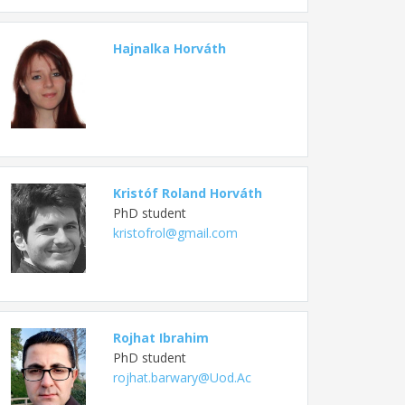
Hajnalka Horváth
Kristóf Roland Horváth
PhD student
kristofrol@gmail.com
Rojhat Ibrahim
PhD student
rojhat.barwary@Uod.Ac