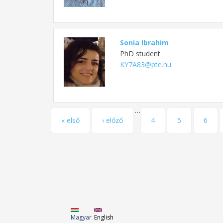
Sonia Ibrahim
PhD student
KY7A83@pte.hu
…
Pages
« első
‹ előző
4
5
6
Magyar
English