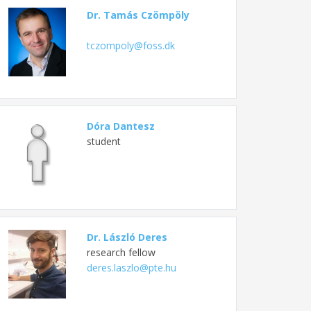
Dr. Tamás Czömpöly
tczompoly@foss.dk
Dóra Dantesz
student
Dr. László Deres
research fellow
deres.laszlo@pte.hu