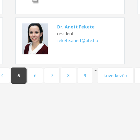
Dr. Anett Fekete
resident
fekete.anett@pte.hu
…
4
5
6
7
8
9
következő ›