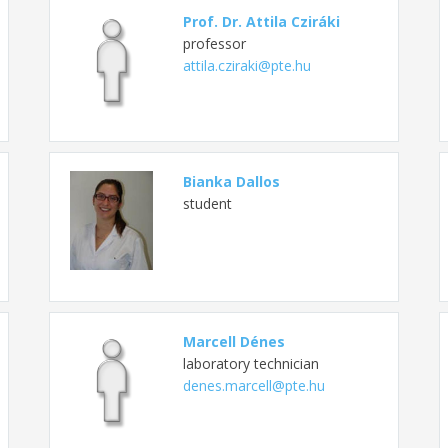
Prof. Dr. Attila Cziráki
professor
attila.cziraki@pte.hu
Bianka Dallos
student
Marcell Dénes
laboratory technician
denes.marcell@pte.hu