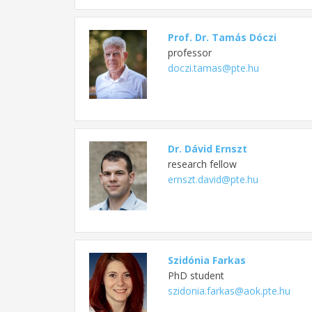
Prof. Dr. Tamás Dóczi
professor
doczi.tamas@pte.hu
Dr. Dávid Ernszt
research fellow
ernszt.david@pte.hu
Szidónia Farkas
PhD student
szidonia.farkas@aok.pte.hu