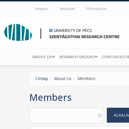
Skip to main content
Neptun
Webmail
Phonebook
ABOUT US
RESEARCH GROUPS
CORE FACILITI
Címlap
About Us
Members
Members