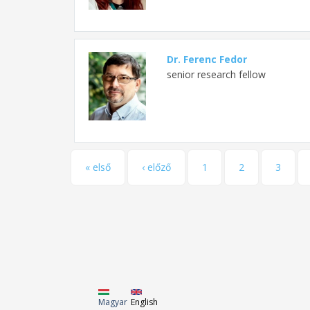
Dr. Ferenc Fedor
senior research fellow
Pages
« első
‹ előző
1
2
3
Magyar
English