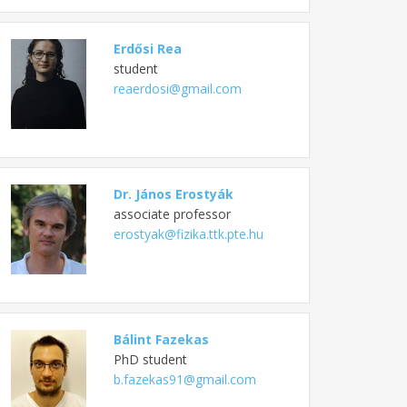
Erdősi Rea
student
reaerdosi@gmail.com
Dr. János Erostyák
associate professor
erostyak@fizika.ttk.pte.hu
Bálint Fazekas
PhD student
b.fazekas91@gmail.com