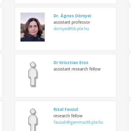
Dr. Ágnes Dörnyei
assistant professor
dornyei@ttk.pte.hu
Dr Krisztian Eros
assistant research fellow
Rizal Fauzul
research fellow
fauzulr@gamma.ttk.pte.hu