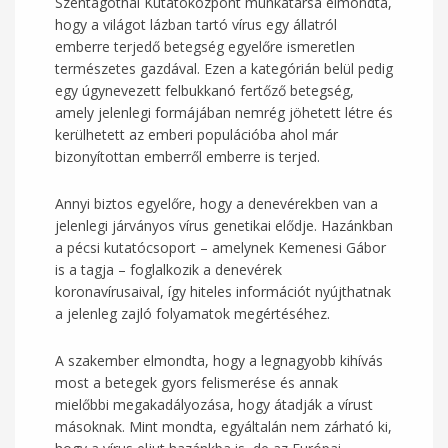
Szentágothai Kutatóközpont munkatársa elmondta,
hogy a világot lázban tartó vírus egy állatról
emberre terjedő betegség egyelőre ismeretlen
természetes gazdával. Ezen a kategórián belül pedig
egy úgynevezett felbukkanó fertőző betegség,
amely jelenlegi formájában nemrég jöhetett létre és
kerülhetett az emberi populációba ahol már
bizonyítottan emberről emberre is terjed.
Annyi biztos egyelőre, hogy a denevérekben van a
jelenlegi járványos vírus genetikai elődje. Hazánkban
a pécsi kutatócsoport – amelynek Kemenesi Gábor
is a tagja – foglalkozik a denevérek
koronavírusaival, így hiteles információt nyújthatnak
a jelenleg zajló folyamatok megértéséhez.
A szakember elmondta, hogy a legnagyobb kihívás
most a betegek gyors felismerése és annak
mielőbbi megakadályozása, hogy átadják a vírust
másoknak. Mint mondta, egyáltalán nem zárható ki,