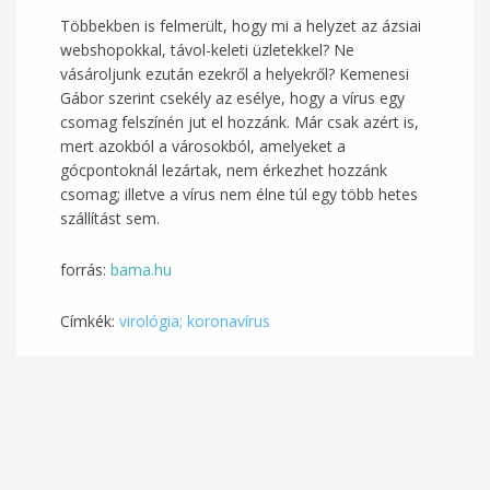
Többekben is felmerült, hogy mi a helyzet az ázsiai
webshopokkal, távol-keleti üzletekkel? Ne
vásároljunk ezután ezekről a helyekről? Kemenesi
Gábor szerint csekély az esélye, hogy a vírus egy
csomag felszínén jut el hozzánk. Már csak azért is,
mert azokból a városokból, amelyeket a
gócpontoknál lezártak, nem érkezhet hozzánk
csomag; illetve a vírus nem élne túl egy több hetes
szállítást sem.
forrás:
bama.hu
Címkék:
virológia; koronavírus