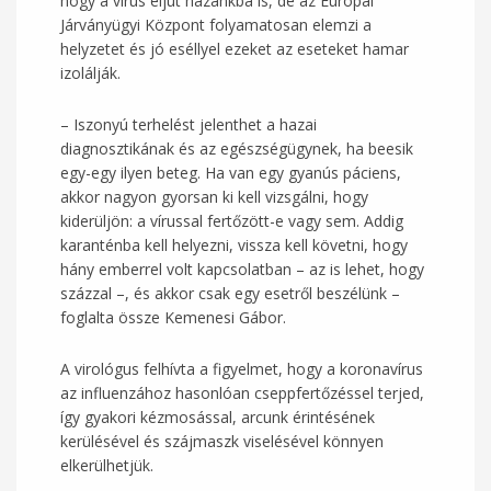
hogy a vírus eljut hazánkba is, de az Európai
Járványügyi Központ folyamatosan elemzi a
helyzetet és jó eséllyel ezeket az eseteket hamar
izolálják.
– Iszonyú terhelést jelenthet a hazai
diagnosztikának és az egészségügynek, ha beesik
egy-egy ilyen beteg. Ha van egy gyanús páciens,
akkor nagyon gyorsan ki kell vizsgálni, hogy
kiderüljön: a vírussal fertőzött-e vagy sem. Addig
karanténba kell helyezni, vissza kell követni, hogy
hány emberrel volt kapcsolatban – az is lehet, hogy
százzal –, és akkor csak egy esetről beszélünk –
foglalta össze Kemenesi Gábor.
A virológus felhívta a figyelmet, hogy a koronavírus
az influenzához hasonlóan cseppfertőzéssel terjed,
így gyakori kézmosással, arcunk érintésének
kerülésével és szájmaszk viselésével könnyen
elkerülhetjük.