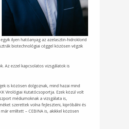
egyik ilyen hatóanyag az azelasztin-hidroklorid
sztrák biotechnológiai céggel közösen végzik
k. Az ezzel kapcsolatos vizsgálatok is
égek is közösen dolgoznak, mind hazai mind
K Virológiai Kutatócsoportja. Ezek közül volt
nszport médiumoknak a vizsgálata is,
ket szerettek volna fejleszteni, kipróbálni és
 már említett – CEBINA is, akikkel közösen