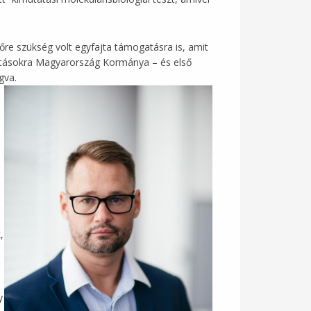
lőre szükség volt egyfajta támogatásra is, amit
atásokra Magyarország Kormánya – és első
ogva.
,
y