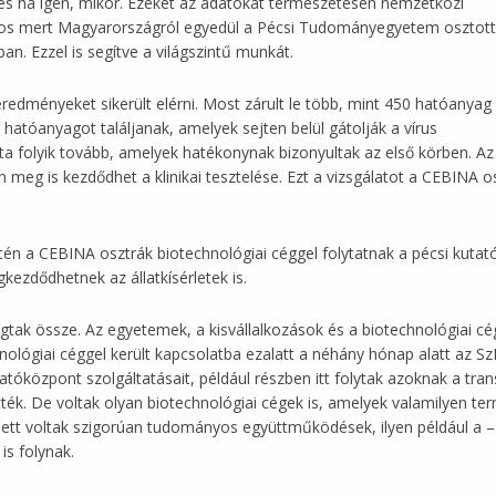
 és ha igen, mikor. Ezeket az adatokat természetesen nemzetközi
ontos mert Magyarországról egyedül a Pécsi Tudományegyetem osztott
n. Ezzel is segítve a világszintű munkát.
eredményeket sikerült elérni. Most zárult le több, mint 450 hatóanyag
hatóanyagot találjanak, amelyek sejten belül gátolják a vírus
ta folyik tovább, amelyek hatékonynak bizonyultak az első körben. Az 
eg is kezdődhet a klinikai tesztelése. Ezt a vizsgálatot a CEBINA o
ntén a CEBINA osztrák biotechnológiai céggel folytatnak a pécsi kutató
kezdődhetnek az állatkísérletek is.
tak össze. Az egyetemek, a kisvállalkozások és a biotechnológiai c
ológiai céggel került kapcsolatba ezalatt a néhány hónap alatt az SzK
atóközpont szolgáltatásait, például részben itt folytak azoknak a tra
k. De voltak olyan biotechnológiai cégek is, amelyek valamilyen termé
llett voltak szigorúan tudományos együttműködések, ilyen például a –
 is folynak.