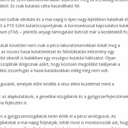
kból. Ez csak kutatási célra használható fel.
n tudtak elindulni és a mai napig is ilyen nagy léptékben haladnak e
t a PTE SzKK kutatócsoportjának. A koronavírussal kapcsolatos kut
ium (ITM) – jelentős anyagi támogatást biztosít már a kezdetektől f
lását követően nem csak a pécsi laboratóriumokban indult meg a
z összes hazai kutatóintézet és felsőoktatási intézmény egy
ül sikerült is kialakítani egy országos kutatási hálózatot. Olyan
diszciplínák dolgoznak azért, hogy közösen megoldást találjanak a
tékű összefogás a hazai kutatásokban eddig még nem volt.
usaink, amelyek előre lendítik a vírus elleni küzdelmet mind a
 az alapkutatások, a genetikai vizsgálatok és a gyógyszerfejlesztések
a fejlesztés is.
 a gyógyszervizsgálatok terén érték el a pécsi virológusok. Az
latokat a mai napig folytatják, tehát most is monitorozzák azt, hog