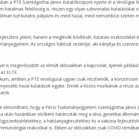
sban a PTE Szentágothai János Kutatóközpont nyerte el a Virológiai 
hatalmas felelősség is. Hiszen egy olyan színvonalas kutatásokat egy
aktívan tud kutatni, pályázni és mind hazai, mind nemzetközi szinte
jlesztést jelent, hanem a meglévők bővítését, kutatási eszközökkel és
nyegyetem. Az országos hálózat vezetője, aki irányítja és szervezi 
yel is megerősödött az elmúlt időszakban a kapcsolat, ilyenek példá
 az ELTE.
gikum, amiben a PTE virológusai ugyan csak résztvevők, a konzorcium
nyesebb hazai kutatások egyike. Ennek a közös munkának a része az 
tatók.
évre elmondható, hogy a Pécsi Tudományegyetem Szentágothai János 
ása után hazánkban elsőként határozták meg a vírus genetikai állomán
gyógyszerkísérletekhez, a hatóanyagtesztekhez és a vakcina fejlesztésh
immunológiai reakciókat is. Ebben az időszakban csak COVID témában 