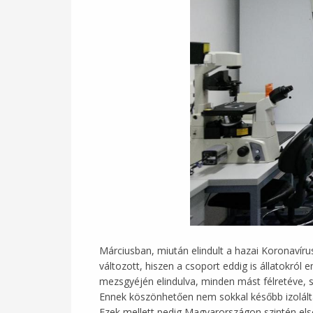
Márciusban, miután elindult a hazai Koronavíru
változott, hiszen a csoport eddig is állatokról
mezsgyéjén elindulva, minden mást félretéve, s
Ennek köszönhetően nem sokkal később izoláltá
Ezek mellett pedig Magyarországon szintén első