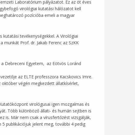
Nemzeti Laboratórium pályázatot. Ez az öt éves
befogó virológiai kutatási hálózatot kell
n meghatározó pozícióba emeli a magyar
 kutatási tevékenységekkel. A Virológiai
a munkát Prof. dr. Jakab Ferenc az SzKK
ul: a Debreceni Egyetem, az Eötvös Loránd
 vezetője az ELTE professzora Kacskovics Imre.
október végén megkezdett állatkísérlet,
Kutatóközpont virológusai igen mozgalmas és
yát. Több különböző állati- és humán sejtben is
ez is. Már nem csak a vírusfertőzést vizsgálják,
5 publikációjuk jelent meg, további 4 pedig