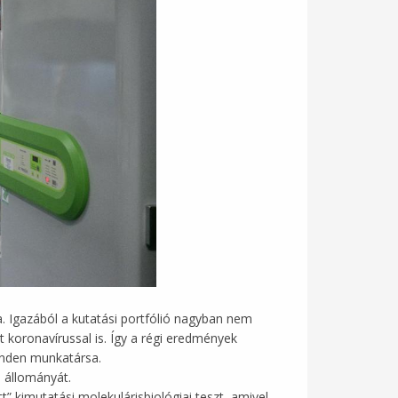
a. Igazából a kutatási portfólió nagyban nem
t koronavírussal is. Így a régi eredmények
minden munkatársa.
i állományát.
” kimutatási molekulárisbiológiai teszt, amivel