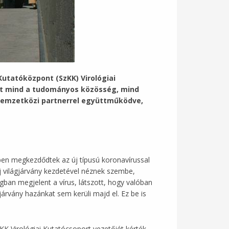
utatóközpont (SzKK) Virológiai
et mind a tudományos közösség, mind
nemzetközi partnerrel együttműködve,
n megkezdődtek az új típusú koronavírussal
új világjárvány kezdetével néznek szembe,
gban megjelent a vírus, látszott, hogy valóban
árvány hazánkat sem kerüli majd el. Ez be is
KK Virológiai Kutatócsoport vezetőjét kérték