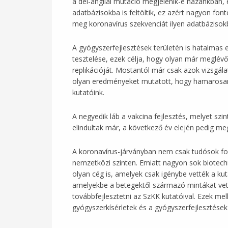
a dél-angliai mutáció megjelenik-e hazánkban,
adatbázisokba is feltöltik, ez azért nagyon f
meg koronavírus szekvenciát ilyen adatbázisokba
A gyógyszerfejlesztések területén is hatalmas 
tesztelése, ezek célja, hogy olyan már meglévő 
replikációját. Mostantól már csak azok vizsgála
olyan eredményeket mutatott, hogy hamarosan m
kutatóink.
A negyedik láb a vakcina fejlesztés, melyet szi
elindultak már, a következő év elején pedig meg
A koronavírus-járványban nem csak tudósok fog
nemzetközi szinten. Emiatt nagyon sok biotechn
olyan cég is, amelyek csak igénybe vették a kut
amelyekbe a betegektől származó mintákat vetté
továbbfejlesztetni az SzKK kutatóival. Ezek me
gyógyszerkísérletek és a gyógyszerfejlesztések