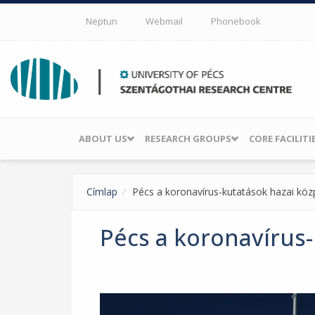
Skip to main content
Neptun
Webmail
Phonebook
ABOUT US
RESEARCH GROUPS
CORE FACILITI
Címlap
Pécs a koronavírus-kutatások hazai köz
Pécs a koronavírus-