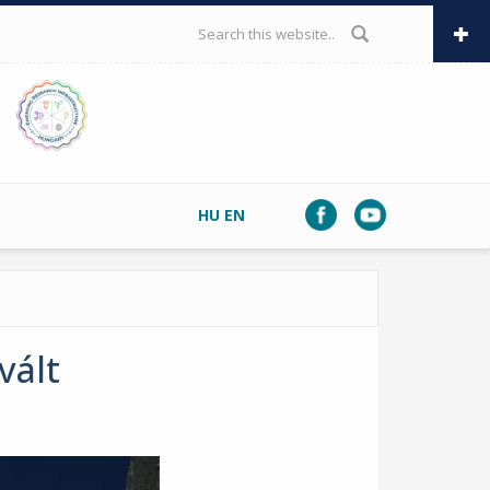
SEARCH FORM
HU
EN
vált