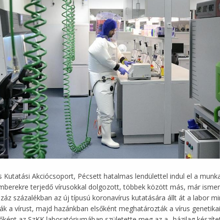
s Kutatási Akciócsoport, Pécsett hatalmas lendülettel indul el a munk
 emberekre terjedő vírusokkal dolgozott, többek között más, már ismer
záz százalékban az új típusú koronavírus kutatására állt át a labor 
k a vírust, majd hazánkban elsőként meghatározták a vírus genetika
ként az SzKK laboratóriumában születette meg az a „házilag készített