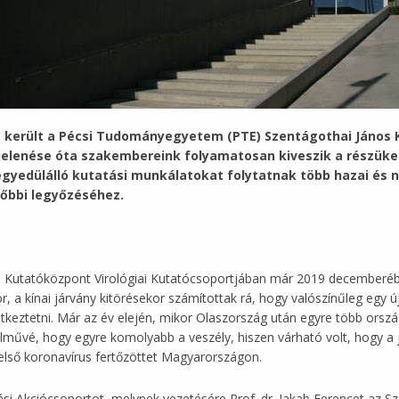
 került a Pécsi Tudományegyetem (PTE) Szentágothai János K
gjelenése óta szakembereink folyamatosan kiveszik a részük
egyedülálló kutatási munkálatokat folytatnak több
hazai és 
lőbbi legyőzéséhez.
Kutatóközpont Virológiai Kutatócsoportjában már 2019 decemberébe
, a kínai járvány kitörésekor számítottak rá, hogy valószínűleg egy 
etkeztetni. Már az év elején, mikor Olaszország után egyre több orszá
elművé, hogy egyre komolyabb a veszély, hiszen várható volt, hogy a j
 első koronavírus fertőzöttet Magyarországon.
si Akciócsoportot, melynek vezetésére Prof. dr. Jakab Ferencet az Sz