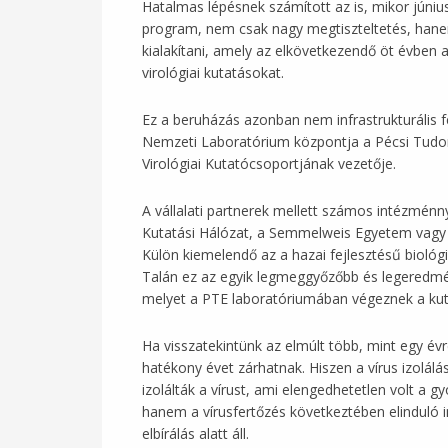
Hatalmas lépésnek számított az is, mikor júniu
program, nem csak nagy megtiszteltetés, hanem 
kialakítani, amely az elkövetkezendő öt évben 
virológiai kutatásokat.
Ez a beruházás azonban nem infrastrukturális fe
Nemzeti Laboratórium központja a Pécsi Tudomá
Virológiai Kutatócsoportjának vezetője.
A vállalati partnerek mellett számos intézménn
Kutatási Hálózat, a Semmelweis Egyetem vagy
Külön kiemelendő az a hazai fejlesztésű bioló
Talán ez az egyik legmeggyőzőbb és legeredmé
melyet a PTE laboratóriumában végeznek a ku
Ha visszatekintünk az elmúlt több, mint egy 
hatékony évet zárhatnak. Hiszen a vírus izolál
izolálták a vírust, ami elengedhetetlen volt a 
hanem a vírusfertőzés következtében elinduló 
elbírálás alatt áll.