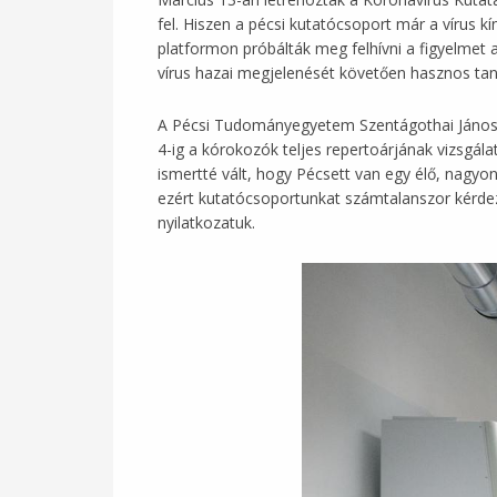
fel. Hiszen a pécsi kutatócsoport már a vírus 
platformon próbálták meg felhívni a figyelmet a
vírus hazai megjelenését követően hasznos taná
A Pécsi Tudományegyetem Szentágothai János K
4-ig a kórokozók teljes repertoárjának vizsgá
ismertté vált, hogy Pécsett van egy élő, nagyo
ezért kutatócsoportunkat számtalanszor kérdez
nyilatkozatuk.