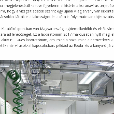
kínai megjelenésétől kezdve figyelemmel kísérte a koronavírus terjedé
rra, hogy a vizsgált adatok szerint egy újabb világjárvány van kibonta
csokkal látták el a lakosságot és azóta is folyamatosan tájékoztatna
utatóközpontban van Magyarország legkiemelkedőbb és elsőszámú vir
latára ad lehetőséget. Ez a laboratórium 2017 márciusában nyílt meg
n aktív BSL-4-es laboratórium, ami mind a hazai mind a nemzetközi ku
ték már vírusokkal kapcsolatban, például az Ebola- és a kanyaró jár