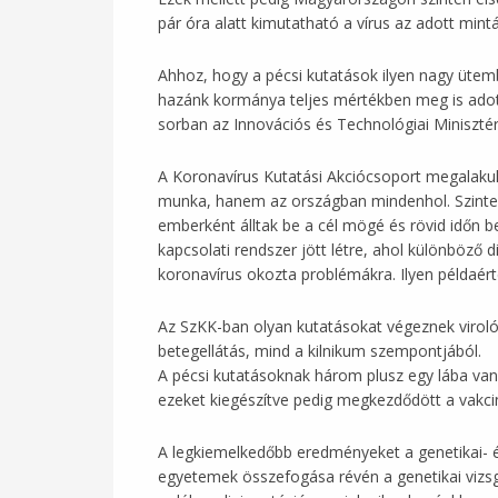
pár óra alatt kimutatható a vírus az adott mintá
Ahhoz, hogy a pécsi kutatások ilyen nagy ütembe
hazánk kormánya teljes mértékben meg is adot
sorban az Innovációs és Technológiai Minisztér
A Koronavírus Kutatási Akciócsoport megalaku
munka, hanem az országban mindenhol. Szinte a
emberként álltak be a cél mögé és rövid időn bel
kapcsolati rendszer jött létre, ahol különböző 
koronavírus okozta problémákra. Ilyen példaér
Az SzKK-ban olyan kutatásokat végeznek virológ
betegellátás, mind a kilnikum szempontjából.
A pécsi kutatásoknak három plusz egy lába van:
ezeket kiegészítve pedig megkezdődött a vakcin
A legkiemelkedőbb eredményeket a genetikai- és
egyetemek összefogása révén a genetikai vizsgá