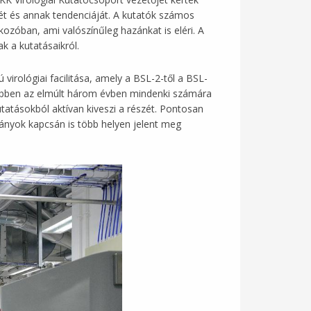
sét és annak tendenciáját. A kutatók számos
kozóban, ami valószínűleg hazánkat is eléri. A
k a kutatásaikról.
ológiai facilitása, amely a BSL-2-től a BSL-
; ebben az elmúlt három évben mindenki számára
tatásokból aktívan kiveszi a részét. Pontosan
ványok kapcsán is több helyen jelent meg