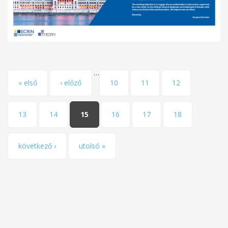
…
Pages
« első
‹ előző
10
11
12
13
14
15
16
17
18
következő ›
utolsó »