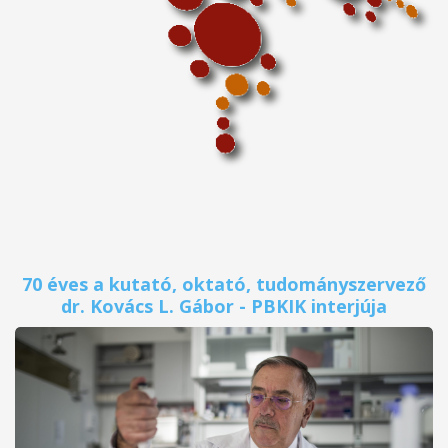
70 éves a kutató, oktató, tudományszervező
dr. Kovács L. Gábor - PBKIK interjúja