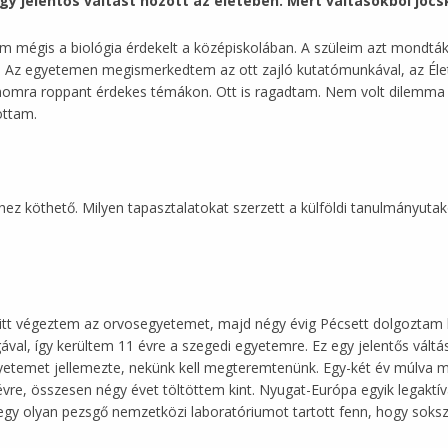
gy jelentős váltást hozott az életében. Mert váltásokból jóc
 mégis a biológia érdekelt a középiskolában. A szüleim azt mondták,
. Az egyetemen megismerkedtem az ott zajló kutatómunkával, az Él
omra roppant érdekes témákon. Ott is ragadtam. Nem volt dilemma né
ottam.
hez köthető. Milyen tapasztalatokat szerzett a külföldi tanulmányutak
el, itt végeztem az orvosegyetemet, majd négy évig Pécsett dolgoztam
al, így kerültem 11 évre a szegedi egyetemre. Ez egy jelentős váltás 
gyetemet jellemezte, nekünk kell megteremtenünk. Egy-két év múlva 
évre, összesen négy évet töltöttem kint. Nyugat-Európa egyik legakt
egy olyan pezsgő nemzetközi laboratóriumot tartott fenn, hogy soksz