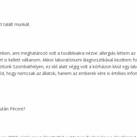
 talált munkát.
mben, ami meghatározó volt a továbbiakra nézve: allergiás lettem az 
is kellett váltanom. Akkor laboratóriumi diagnosztikával kezdtem fog
töttünk Szombathelyen, ez idő alatt végig volt a kórházon kívül egy l
mód, hogy nemcsak az állatok, hanem az emberek vére is értékes infor
v után Pécsre?