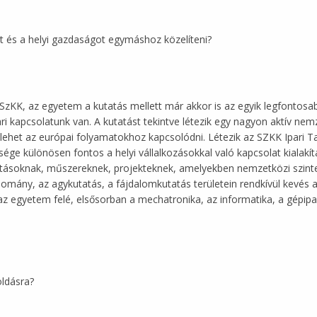
t és a helyi gazdaságot egymáshoz közelíteni?
SzKK, az egyetem a kutatás mellett már akkor is az egyik legfontosabb
pari kapcsolatunk van. A kutatást tekintve létezik egy nagyon aktív n
 lehet az európai folyamatokhoz kapcsolódni. Létezik az SZKK Ipari T
ítsége különösen fontos a helyi vállalkozásokkal való kapcsolat kialak
atásoknak, műszereknek, projekteknek, amelyekben nemzetközi szin
omány, az agykutatás, a fájdalomkutatás területein rendkívül kevés az
 egyetem felé, elsősorban a mechatronika, az informatika, a gépipar
oldásra?