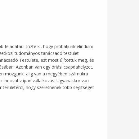
 feladatául tűzte ki, hogy próbáljunk elindulni
emzetközi tudományos tanácsadó testület
anácsadó Testülete, ezt most újítottuk meg, és
ításában. Azonban van egy óriási csapdahelyzet,
ten mozgunk, alig van a megyében számukra
 innovatív ipari vállalkozás. Ugyanakkor van
 területéről, hogy szeretnének több segítséget