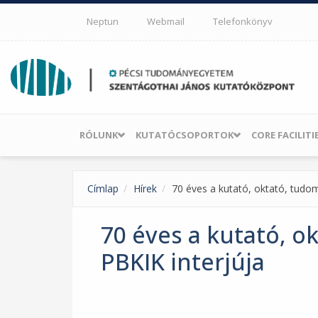
Ugrás a tartalomra
Neptun
Webmail
Telefonkönyv
RÓLUNK
KUTATÓCSOPORTOK
CORE FACILITI
Címlap
Hírek
70 éves a kutató, oktató, tudom
70 éves a kutató, o
PBKIK interjúja