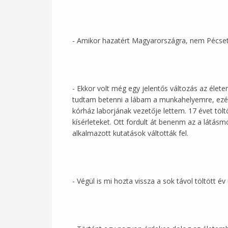
- Amikor hazatért Magyarországra, nem Pécsett
- Ekkor volt még egy jelentős változás az élete
tudtam betenni a lábam a munkahelyemre, ezért 
kórház laborjának vezetője lettem. 17 évet töl
kísérleteket. Ott fordult át benenm az a látás
alkalmazott kutatások váltották fel.
- Végül is mi hozta vissza a sok távol töltött é