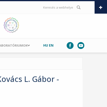
KERESÉS ŰRLAP
HU
EN
LABORATÓRIUMOK
ovács L. Gábor -