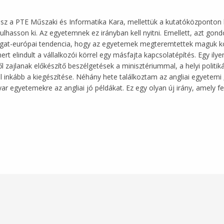
sz a PTE Műszaki és Informatika Kara, mellettük a kutatóközponton kí
hasson ki. Az egyetemnek ez irányban kell nyitni. Emellett, azt gond
yugat-európai tendencia, hogy az egyetemek megteremtettek maguk kör
rt elindult a vállalkozói körrel egy másfajta kapcsolatépítés. Egy ily
ől zajlanak előkészítő beszélgetések a minisztériummal, a helyi politi
inkább a kiegészítése. Néhány hete találkoztam az angliai egyetemi „s
ar egyetemekre az angliai jó példákat. Ez egy olyan új irány, amely fel