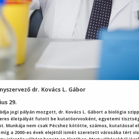
nyszervező dr. Kovács L. Gábor
ius 29.
ádja jogi pályán mozgott, dr. Kovács L. Gábort a biológia sz
eres életpályát futott be kutatóorvosként, egyetemi tisztsé
. Munkája nem csak Pécshez kötötte, számos, kutatással elt
íg a 2000-es évek elejétől ismét szeretett városába tért vis