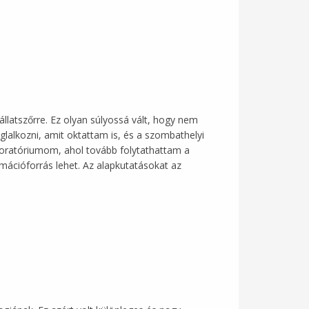
állatszőrre. Ez olyan súlyossá vált, hogy nem
lalkozni, amit oktattam is, és a szombathelyi
aboratóriumom, ahol tovább folytathattam a
mációforrás lehet. Az alapkutatásokat az