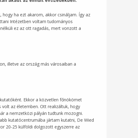
skán akadt az elmúlt évtizedekben.
 hogy ha ezt akarom, akkor csináljam. Így az
ettani Intézetben voltam tudományos
lküli ez az ott ragadás, mert vonzott a
on, illetve az ország más városaiban a
 kutatóként. Ekkor a közvetlen főnökömet
volt az életemben. Ott realizáltuk, hogy
már a nemzetközi pályán tudtunk mozogni.
ívabb kutatócentrumába jártam kutatni, De Wied
or 20-25 külföldi dolgozott egyszerre az