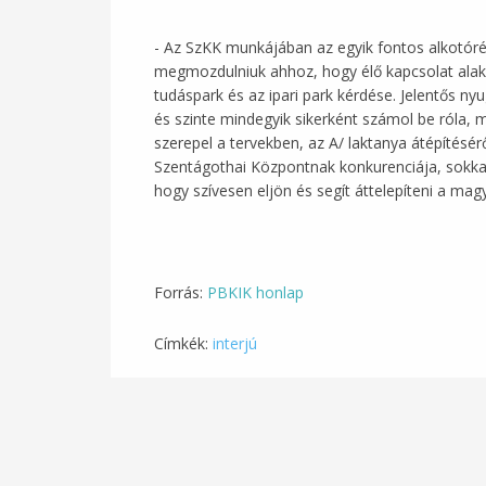
- Az SzKK munkájában az egyik fontos alkotóré
megmozdulniuk ahhoz, hogy élő kapcsolat alakul
tudáspark és az ipari park kérdése. Jelentős n
és szinte mindegyik sikerként számol be róla, me
szerepel a tervekben, az A/ laktanya átépítésér
Szentágothai Központnak konkurenciája, sokkal 
hogy szívesen eljön és segít áttelepíteni a magy
Forrás:
PBKIK honlap
Címkék:
interjú