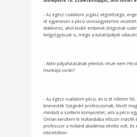
ünnepelte 70. születésnapját, ami ismét e
- Az egész családom jogász végzettségű, engem
út egyenesen a pécsi orvosegyetemre vezetett
diákkörös, ahol kiváló emberek dolgoztak szám
belgyógyászat is, mégis a kutatópályát választ
- Aktív pályafutásának jelentős része nem Pécs
munkája során?
- Az egész családom pécsi, én is itt nőttem f
kinevezték Szegedre professzornak, hívott magáv
mindazt a szellemi környezetet, ami a pécsi e
Onnan kerültem ki Hollandiába először másfél 
professzor a holland akadémia elnöke volt, és 
intézetében.