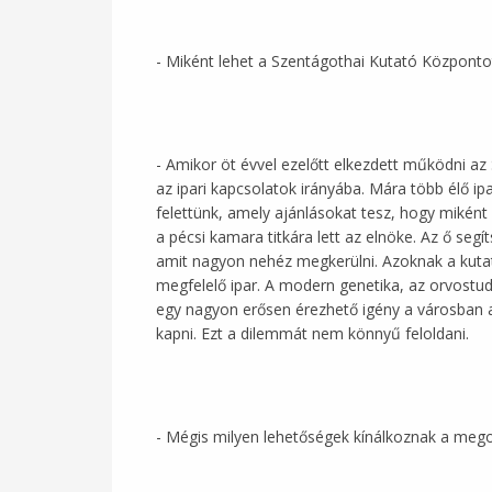
- Miként lehet a Szentágothai Kutató Központo
- Amikor öt évvel ezelőtt elkezdett működni az 
az ipari kapcsolatok irányába. Mára több élő i
felettünk, amely ajánlásokat tesz, hogy miként
a pécsi kamara titkára lett az elnöke. Az ő seg
amit nagyon nehéz megkerülni. Azoknak a kut
megfelelő ipar. A modern genetika, az orvostud
egy nagyon erősen érezhető igény a városban az
kapni. Ezt a dilemmát nem könnyű feloldani.
- Mégis milyen lehetőségek kínálkoznak a meg