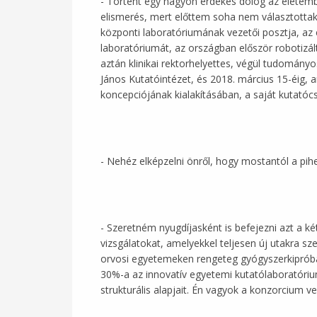
- Történt egy nagyon érdekes dolog az életem
elismerés, mert előttem soha nem választotta
központi laboratóriumának vezetői posztja, az 
laboratóriumát, az országban először robotizá
aztán klinikai rektorhelyettes, végül tudomány
János Kutatóintézet, és 2018. március 15-éig,
koncepciójának kialakításában, a saját kutat
- Nehéz elképzelni önről, hogy mostantól a pihe
- Szeretném nyugdíjasként is befejezni azt a k
vizsgálatokat, amelyekkel teljesen új utakra s
orvosi egyetemeken rengeteg gyógyszerkipróbál
30%-a az innovatív egyetemi kutatólaboratóri
strukturális alapjait. Én vagyok a konzorcium ve