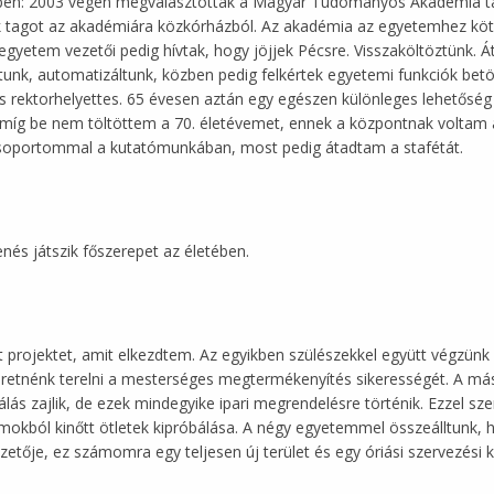
ben: 2003 végén megválasztottak a Magyar Tudományos Akadémia tagj
k tagot az akadémiára közkórházból. Az akadémia az egyetemhez köt
egyetem vezetői pedig hívtak, hogy jöjjek Pécsre. Visszaköltöztünk. 
ltunk, automatizáltunk, közben pedig felkértek egyetemi funkciók bet
os rektorhelyettes. 65 évesen aztán egy egészen különleges lehetőség
 amíg be nem töltöttem a 70. életévemet, ennek a központnak voltam
ócsoportommal a kutatómunkában, most pedig átadtam a stafétát.
nés játszik főszerepet az életében.
ét projektet, amit elkezdtem. Az egyikben szülészekkel együtt végzün
zeretnénk terelni a mesterséges megtermékenyítés sikerességét. A más
ás zajlik, de ezek mindegyike ipari megrendelésre történik. Ezzel 
umokból kinőtt ötletek kipróbálása. A négy egyetemmel összeálltunk
zetője, ez számomra egy teljesen új terület és egy óriási szervezési k