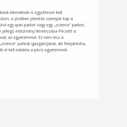
vüli elemeknek is együttesen kell
olom, a jövőben jelentős szerepet kap a
ül egy ipari parkot vagy egy „science” parkot,
en jellegű intézmény létrehozása Pécsett is
kával, az egyetemmel. Ez nem lesz a
cience” parkok igazgatójával, aki felajánlotta,
é el kell indulnia a pécsi egyetemnek.