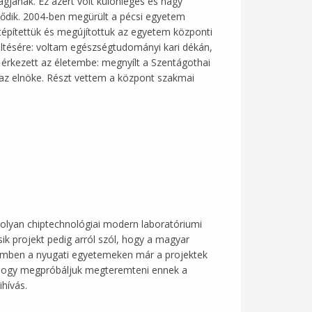
ának. Ez azért volt különleges és nagy
ődik. 2004-ben megürült a pécsi egyetem
Átépítettük és megújítottuk az egyetem központi
öltésére: voltam egészségtudományi kari dékán,
 érkezett az életembe: megnyílt a Szentágothai
 az elnöke. Részt vettem a központ szakmai
k olyan chiptechnológiai modern laboratóriumi
ik projekt pedig arról szól, hogy a magyar
szemben a nyugati egyetemeken már a projektek
, hogy megpróbáljuk megteremteni ennek a
ihívás.