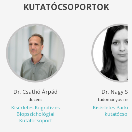
KUTATÓCSOPORTOK
Dr. Csathó Árpád
Dr. Nagy Szi
docens
tudományos mun
Kísérletes Kognitív és
Kísérletes Parki
Biopszichológiai
kutatócsop
Kutatócsoport