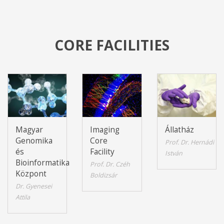
CORE FACILITIES
Magyar
Imaging
Állatház
Genomika
Core
Prof. Dr. Hernádi
és
Facility
István
Bioinformatika
Prof. Dr. Czéh
Központ
Boldizsár
Dr. Gyenesei
Attila