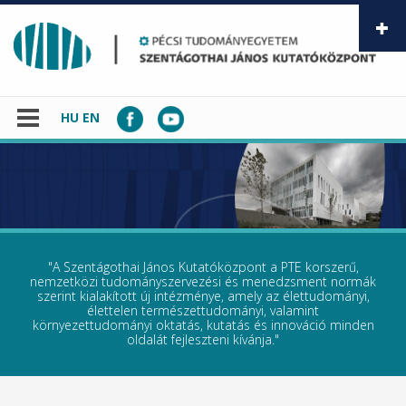
Ugrás a tartalomra
HU
EN
"A Szentágothai János Kutatóközpont a PTE korszerű,
nemzetközi tudományszervezési és menedzsment normák
szerint kialakított új intézménye, amely az élettudományi,
élettelen természettudományi, valamint
környezettudományi oktatás, kutatás és innováció minden
oldalát fejleszteni kívánja."