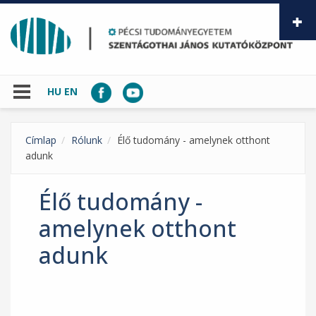
Ugrás a tartalomra
HU
EN
Címlap
Rólunk
Élő tudomány - amelynek otthont
adunk
Élő tudomány -
amelynek otthont
adunk