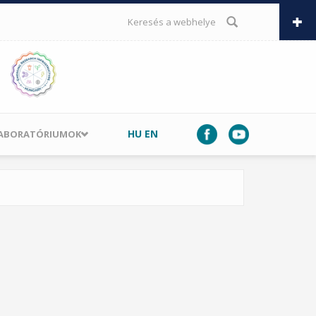
KERESÉS ŰRLAP
HU
EN
LABORATÓRIUMOK