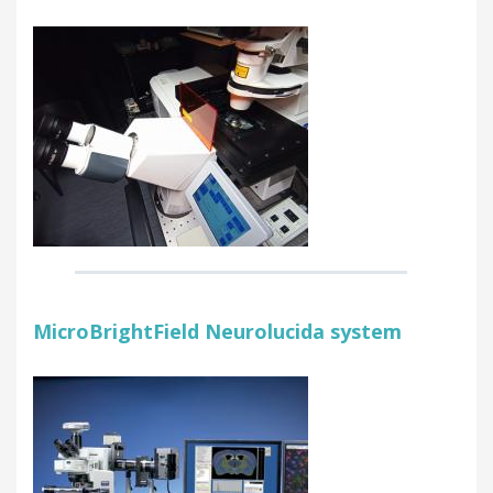
MicroBrightField Neurolucida system