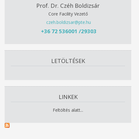
Prof. Dr. Czéh Boldizsár
Core Facility Vezető
czeh.boldizsar@pte.hu
+36 72 536001 /29303
LETÖLTÉSEK
LINKEK
Feltöltés alatt...
Oldalak