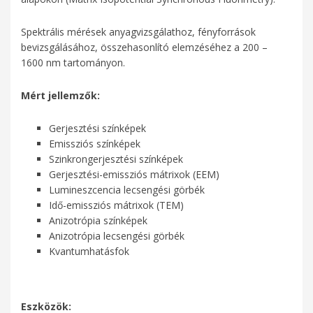
Spektrális mérések anyagvizsgálathoz, fényforrások
bevizsgálásához, összehasonlító elemzéséhez a 200 –
1600 nm tartományon.
Mért jellemzők:
Gerjesztési színképek
Emissziós színképek
Szinkrongerjesztési színképek
Gerjesztési-emissziós mátrixok (EEM)
Lumineszcencia lecsengési görbék
Idő-emissziós mátrixok (TEM)
Anizotrópia színképek
Anizotrópia lecsengési görbék
Kvantumhatásfok
Eszközök: