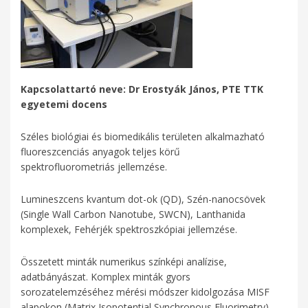
Kapcsolattartó neve: Dr Erostyák János, PTE TTK
egyetemi docens
Széles biológiai és biomedikális területen alkalmazható
fluoreszcenciás anyagok teljes körű
spektrofluorometriás jellemzése.
Lumineszcens kvantum dot-ok (QD), Szén-nanocsövek
(Single Wall Carbon Nanotube, SWCN), Lanthanida
komplexek, Fehérjék spektroszkópiai jellemzése.
Összetett minták numerikus színképi analízise,
adatbányászat. Komplex minták gyors
sorozatelemzéséhez mérési módszer kidolgozása MISF
alapokon (Matrix Isopotential Synchronous Fluorimetry).