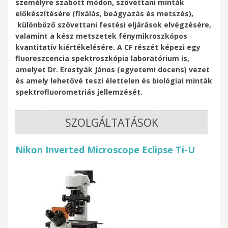
személyre szabott módon, szövettani minták
előkészítésére (fixálás, beágyazás és metszés),
különböző szövettani festési eljárások elvégzésére,
valamint a kész metszetek fénymikroszkópos
kvantitatív kiértékelésére. A CF részét képezi egy
fluoreszcencia spektroszkópia laboratórium is,
amelyet Dr. Erostyák János (egyetemi docens) vezet
és amely lehetővé teszi élettelen és biológiai minták
spektrofluorometriás jellemzését.
SZOLGÁLTATÁSOK
Nikon Inverted Microscope Eclipse Ti-U