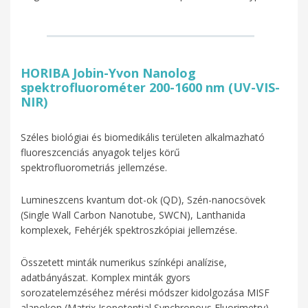
HORIBA Jobin-Yvon Nanolog
spektrofluorométer 200-1600 nm (UV-VIS-
NIR)
Széles biológiai és biomedikális területen alkalmazható
fluoreszcenciás anyagok teljes körű
spektrofluorometriás jellemzése.
Lumineszcens kvantum dot-ok (QD), Szén-nanocsövek
(Single Wall Carbon Nanotube, SWCN), Lanthanida
komplexek, Fehérjék spektroszkópiai jellemzése.
Összetett minták numerikus színképi analízise,
adatbányászat. Komplex minták gyors
sorozatelemzéséhez mérési módszer kidolgozása MISF
alapokon (Matrix Isopotential Synchronous Fluorimetry).