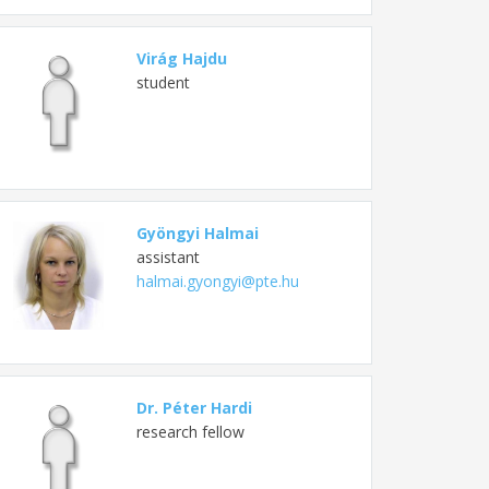
Virág Hajdu
student
Gyöngyi Halmai
assistant
halmai.gyongyi@pte.hu
Dr. Péter Hardi
research fellow