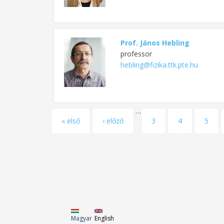
Prof. János Hebling
professor
hebling@fizika.ttk.pte.hu
…
Pages
« első
‹ előző
3
4
5
Magyar
English