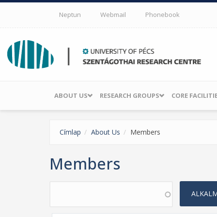
Skip to main content
Neptun
Webmail
Phonebook
ABOUT US
RESEARCH GROUPS
CORE FACILITI
Címlap
About Us
Members
Members