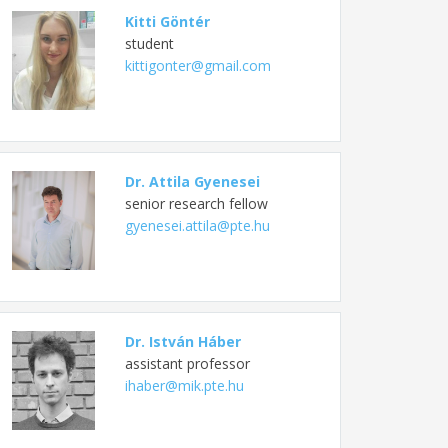
Kitti Göntér
student
kittigonter@gmail.com
Dr. Attila Gyenesei
senior research fellow
gyenesei.attila@pte.hu
Dr. István Háber
assistant professor
ihaber@mik.pte.hu