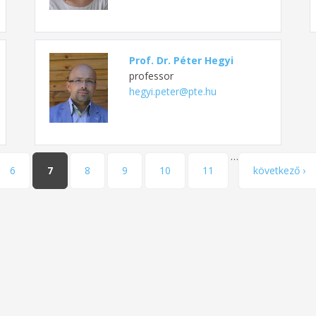
Prof. Dr. Péter Hegyi
professor
hegyi.peter@pte.hu
…
6
7
8
9
10
11
következő ›