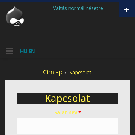
Ugrás a tartalomra
Váltás normál nézetre
HU
EN
Címlap
Kapcsolat
Kapcsolat
Saját név
*