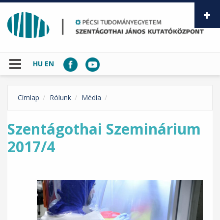
Ugrás a tartalomra
HU
EN
Címlap
Rólunk
Média
Szentágothai Szeminárium
2017/4