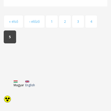
Oldalak
« első
‹ előző
1
2
3
4
5
Magyar
English