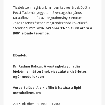
Tisztelettel meghívunk minden kedves érdeklődőt a
Pécsi Tudományegyetem Szentágothai János
Kutatóközpont és az Idegtudományi Centrum
közös szervezésében megrendezendő következő
szemináriumra
2016. október 13-án 15.00 órára a
B001 előadó terembe.
Előadók
:
Dr. Radnai Balázs:
A vastagbélgyulladás
biokémiai hátterének vizsgálata kísérletes
egér modellekben
Veres Balázs: A ciklofilin D hatása a lipid
metabolizmusra
2016. október 13.
15:00
-
17:00