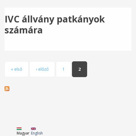
IVC állvány patkányok
számára
Oldalak
« első
‹ előző
1
2
Magyar
English