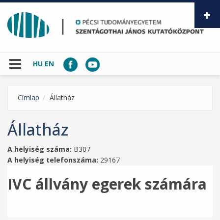
Ugrás a tartalomra
HU
EN
Címlap
Állatház
Állatház
A helyiség száma:
B307
A helyiség telefonszáma:
29167
IVC állvány egerek számára