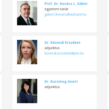
Prof. Dr. Kovács L. Gábor
egyetemi tanár
gabor.l.kovacs@aok.pte.hu
Dr. Kövesdi Erzsébet
adjunktus
kovesdi.erzsebet@pte.hu
Dr. Kuczmog Anett
adjunktus