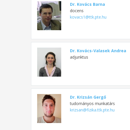
Dr. Kovács Barna
docens
kovacs1@ttk.pte.hu
Dr. Kovács-Valasek Andrea
adjunktus
Dr. Krizsán Gergő
tudományos munkatárs
krizsan@fizika.ttk.pte.hu