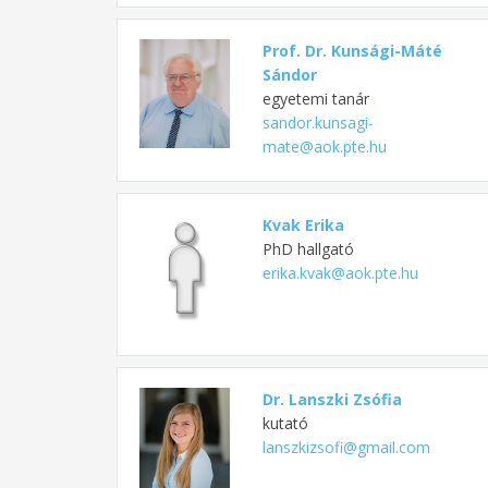
Prof. Dr. Kunsági-Máté
Sándor
egyetemi tanár
sandor.kunsagi-
mate@aok.pte.hu
Kvak Erika
PhD hallgató
erika.kvak@aok.pte.hu
Dr. Lanszki Zsófia
kutató
lanszkizsofi@gmail.com