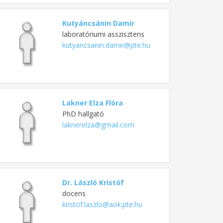
Kutyáncsánin Damir
laboratóriumi asszisztens
kutyancsanin.damir@pte.hu
Lakner Elza Flóra
PhD hallgató
laknerelza@gmail.com
Dr. László Kristóf
docens
kristof.laszlo@aok.pte.hu