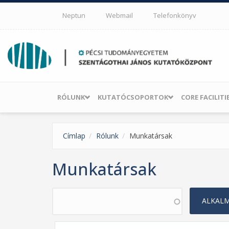
Ugrás a tartalomra
Neptun
Webmail
Telefonkönyv
RÓLUNK
KUTATÓCSOPORTOK
CORE FACILITI
Címlap
Rólunk
Munkatársak
Munkatársak