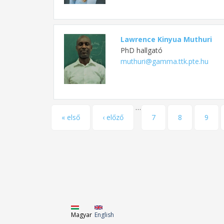
Lawrence Kinyua Muthuri
PhD hallgató
muthuri@gamma.ttk.pte.hu
…
Oldalak
« első
‹ előző
7
8
9
Magyar
English