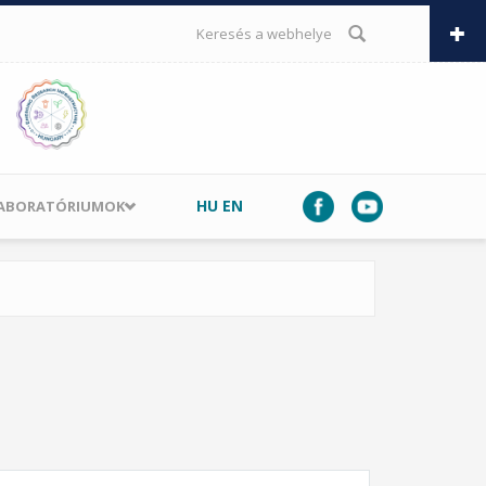
KERESÉS ŰRLAP
HU
EN
LABORATÓRIUMOK