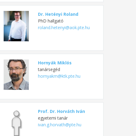
Dr. Hetényi Roland
PhD hallgató
roland.hetenyi@aok.pte.hu
Hornyák Miklós
tanársegéd
hornyakm@ktk.pte.hu
Prof. Dr. Horváth Iván
egyetemi tanár
ivan.g.horvath@pte.hu