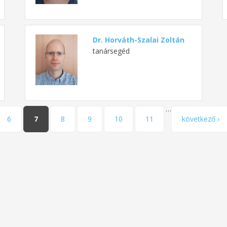
Dr. Horváth-Szalai Zoltán
tanársegéd
…
6
7
8
9
10
11
következő ›