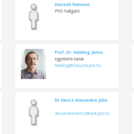
Hanaah Ramoun
PhD hallgató
Prof. Dr. Hebling János
egyetemi tanár
hebling@fizika.ttk.pte.hu
Dr Hencz Alexandra Júlia
alexandra.hencz@aok.pte.hu