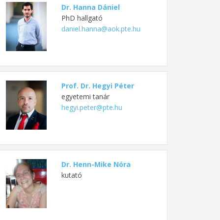
Dr. Hanna Dániel
PhD hallgató
daniel.hanna@aok.pte.hu
Prof. Dr. Hegyi Péter
egyetemi tanár
hegyi.peter@pte.hu
Dr. Henn-Mike Nóra
kutató