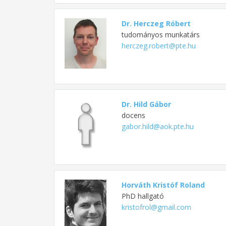
Dr. Herczeg Róbert
tudományos munkatárs
herczeg.robert@pte.hu
Dr. Hild Gábor
docens
gabor.hild@aok.pte.hu
Horváth Kristóf Roland
PhD hallgató
kristofrol@gmail.com