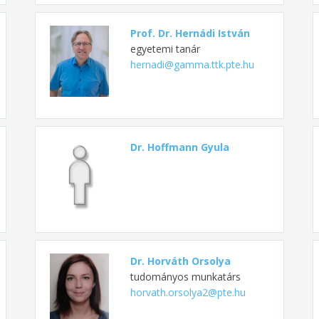
Prof. Dr. Hernádi István
egyetemi tanár
hernadi@gamma.ttk.pte.hu
Dr. Hoffmann Gyula
Dr. Horváth Orsolya
tudományos munkatárs
horvath.orsolya2@pte.hu