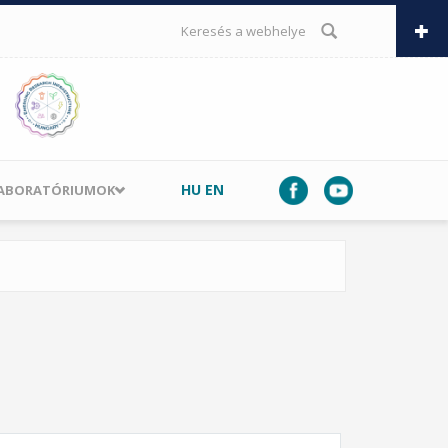
KERESÉS ŰRLAP
HU
EN
LABORATÓRIUMOK