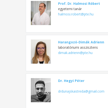
Prof. Dr. Halmosi Róbert
egyetemi tanár
halmosi.robert@pte.hu
Harangozó-Dimák Adrienn
laboratóriumi asszisztens
dimak.adrienn@pte.hu
Dr. Hegyi Péter
drdunajskastreda@gmail.com