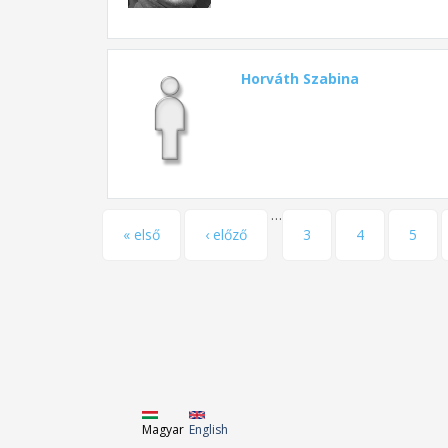
Horváth Szabina
…
Oldalak
« első
‹ előző
3
4
5
Magyar
English