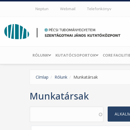
Ugrás a tartalomra
Neptun
Webmail
Telefonkönyv
RÓLUNK
KUTATÓCSOPORTOK
CORE FACILITI
Címlap
Rólunk
Munkatársak
Munkatársak