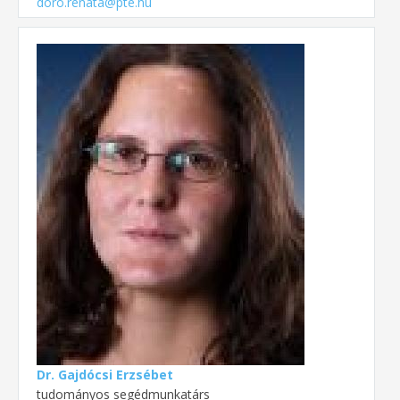
doro.renata@pte.hu
Dr. Gajdócsi Erzsébet
tudományos segédmunkatárs