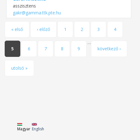
asszisztens
gakr@gamma.ttk.pte.hu
Oldalak
« első
‹ előző
1
2
3
4
…
5
6
7
8
9
következő ›
utolsó »
Magyar
English