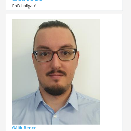
PhD hallgató
Gálik Bence