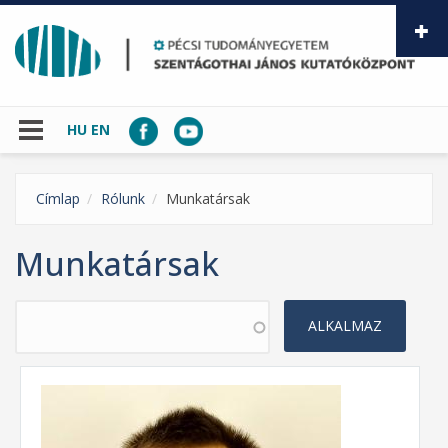
Ugrás a tartalomra
HU
EN
Címlap
Rólunk
Munkatársak
Munkatársak