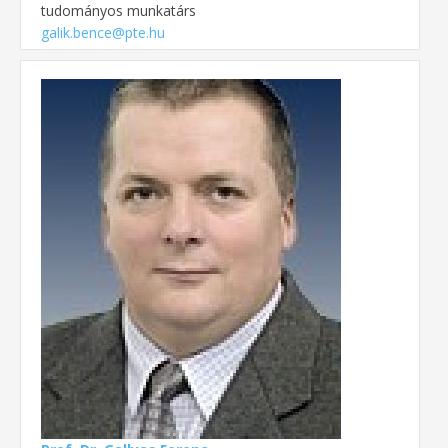
tudományos munkatárs
galik.bence@pte.hu