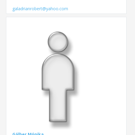
galadrianrobert@yahoo.com
Gálber Mónika