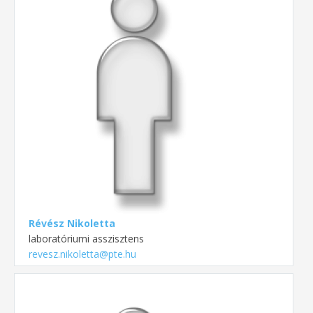
Révész Nikoletta
laboratóriumi asszisztens
revesz.nikoletta@pte.hu