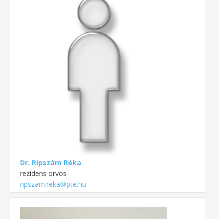
Dr. Ripszám Réka
rezidens orvos
ripszam.reka@pte.hu