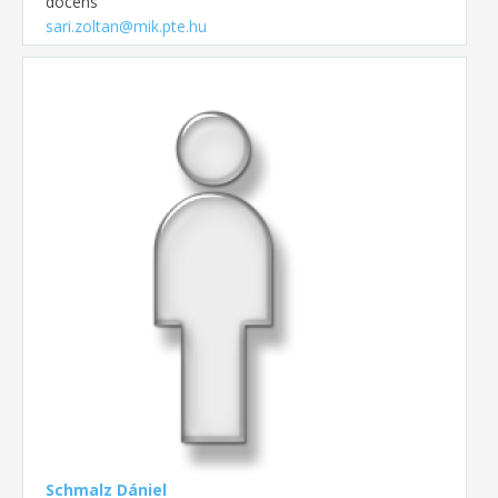
docens
sari.zoltan@mik.pte.hu
Schmalz Dániel