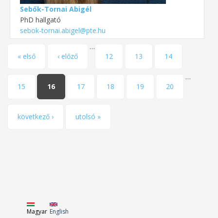
Sebők-Tornai Abigél
PhD hallgató
sebok-tornai.abigel@pte.hu
…
Oldalak
« első
‹ előző
12
13
14
…
15
16
17
18
19
20
következő ›
utolsó »
Magyar
English