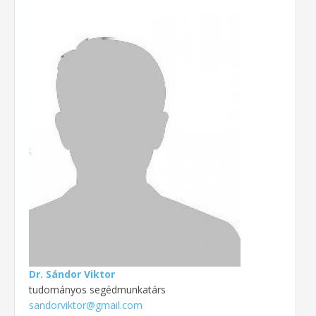
Dr. Sándor Viktor
tudományos segédmunkatárs
sandorviktor@gmail.com