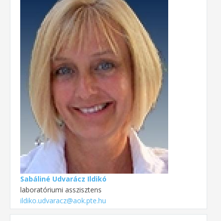
Sabáliné Udvarácz Ildikó
laboratóriumi asszisztens
ildiko.udvaracz@aok.pte.hu