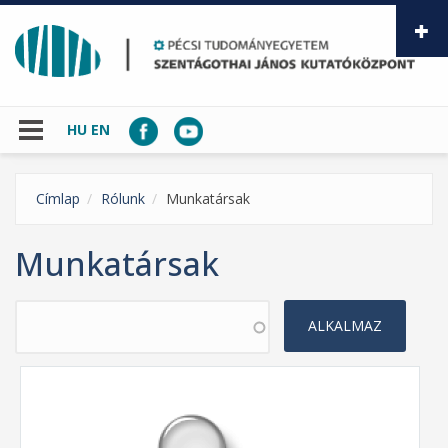
Ugrás a tartalomra
HU
EN
Címlap
Rólunk
Munkatársak
Munkatársak