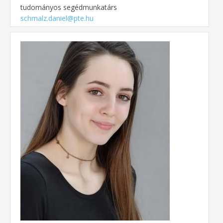
tudományos segédmunkatárs
schmalz.daniel@pte.hu