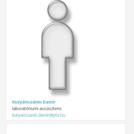
Kutyáncsánin Damir
laboratóriumi asszisztens
kutyancsanin.damir@pte.hu