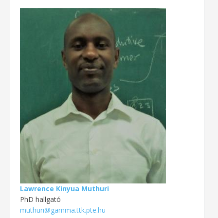
Lawrence Kinyua Muthuri
PhD hallgató
muthuri@gamma.ttk.pte.hu