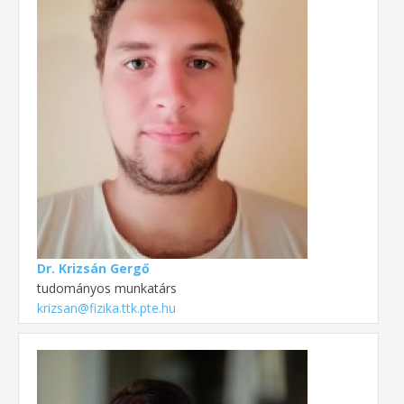
Dr. Krizsán Gergő
tudományos munkatárs
krizsan@fizika.ttk.pte.hu