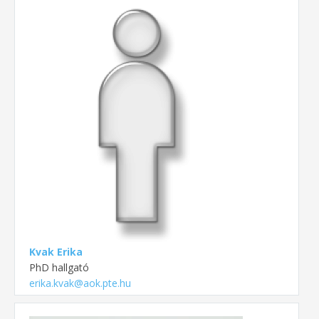
Kvak Erika
PhD hallgató
erika.kvak@aok.pte.hu