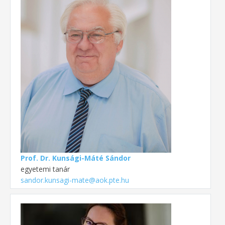
Prof. Dr. Kunsági-Máté Sándor
egyetemi tanár
sandor.kunsagi-mate@aok.pte.hu