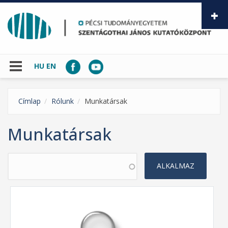
Ugrás a tartalomra
HU
EN
Címlap
Rólunk
Munkatársak
Munkatársak