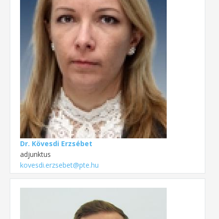
Dr. Kövesdi Erzsébet
adjunktus
kovesdi.erzsebet@pte.hu