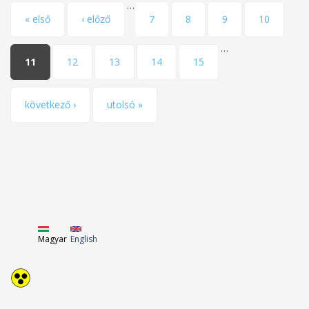
…
Oldalak
« első
‹ előző
7
8
9
10
…
11
12
13
14
15
következő ›
utolsó »
Magyar
English