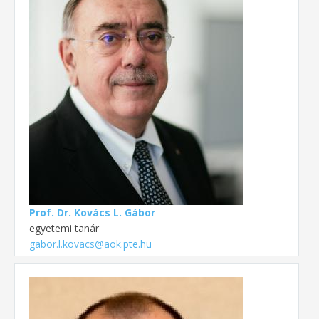
Prof. Dr. Kovács L. Gábor
egyetemi tanár
gabor.l.kovacs@aok.pte.hu