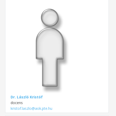
Dr. László Kristóf
docens
kristof.laszlo@aok.pte.hu