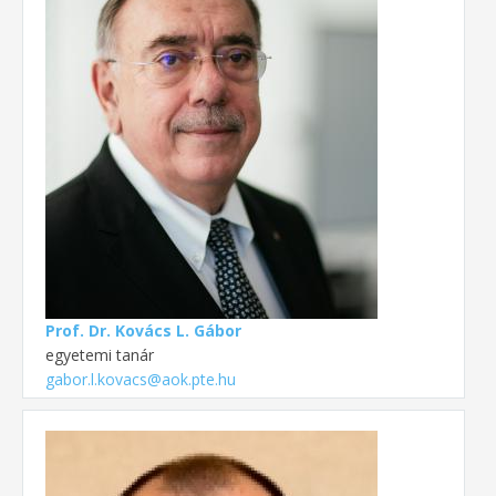
Prof. Dr. Kovács L. Gábor
egyetemi tanár
gabor.l.kovacs@aok.pte.hu