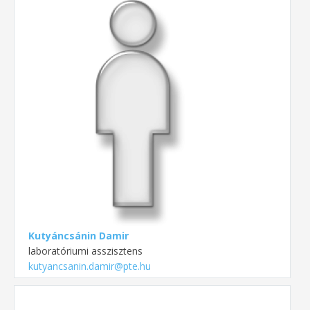
Kutyáncsánin Damir
laboratóriumi asszisztens
kutyancsanin.damir@pte.hu