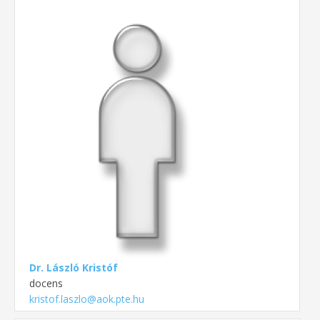
Dr. László Kristóf
docens
kristof.laszlo@aok.pte.hu