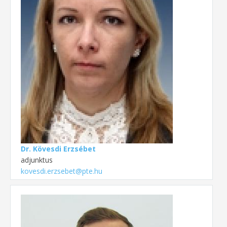
Dr. Kövesdi Erzsébet
adjunktus
kovesdi.erzsebet@pte.hu