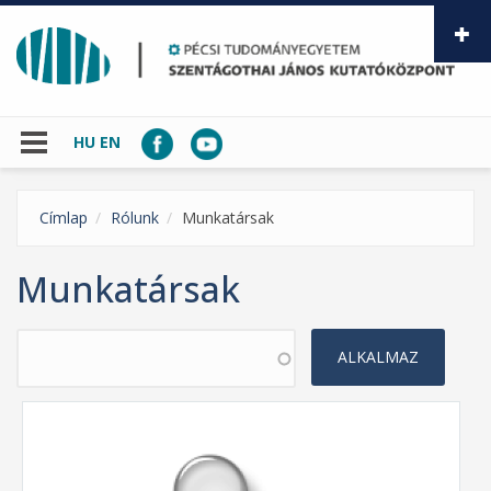
Ugrás a tartalomra
HU
EN
Címlap
Rólunk
Munkatársak
Munkatársak