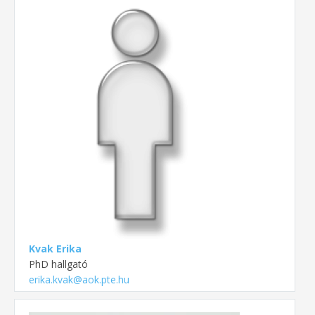
Kvak Erika
PhD hallgató
erika.kvak@aok.pte.hu