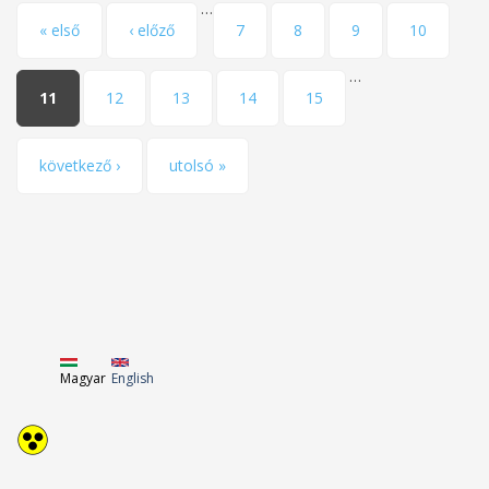
…
Oldalak
« első
‹ előző
7
8
9
10
…
11
12
13
14
15
következő ›
utolsó »
Magyar
English