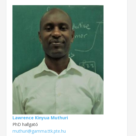
Lawrence Kinyua Muthuri
PhD hallgató
muthuri@gamma.ttk.pte.hu