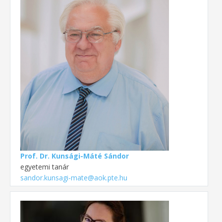
Prof. Dr. Kunsági-Máté Sándor
egyetemi tanár
sandor.kunsagi-mate@aok.pte.hu