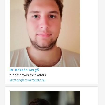
Dr. Krizsán Gergő
tudományos munkatárs
krizsan@fizika.ttk.pte.hu