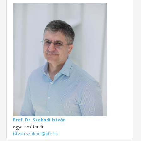
Prof. Dr. Szokodi István
egyetemi tanár
istvan.szokodi@pte.hu