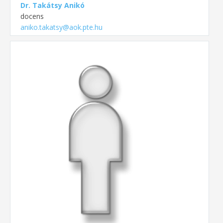
Dr. Takátsy Anikó
docens
aniko.takatsy@aok.pte.hu