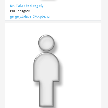
Dr. Talabér Gergely
PhD hallgató
gergely.talaber@kk.pte.hu