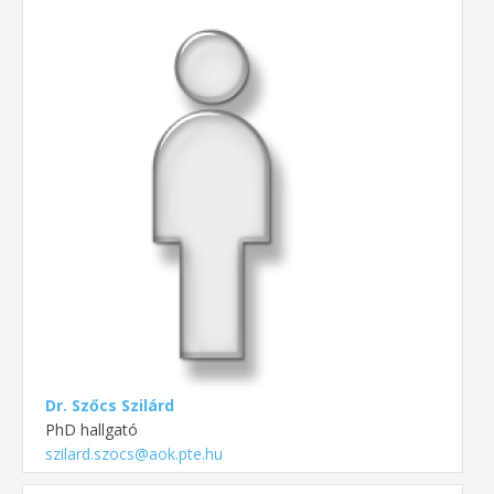
Dr. Szőcs Szilárd
PhD hallgató
szilard.szocs@aok.pte.hu