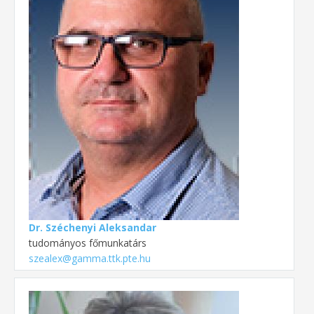
Dr. Széchenyi Aleksandar
tudományos főmunkatárs
szealex@gamma.ttk.pte.hu