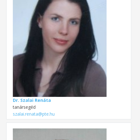
Dr. Szalai Renáta
tanársegéd
szalai.renata@pte.hu