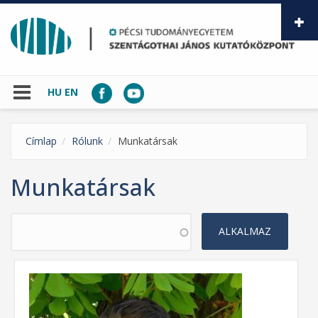
Ugrás a tartalomra
HU
EN
Címlap
Rólunk
Munkatársak
Munkatársak