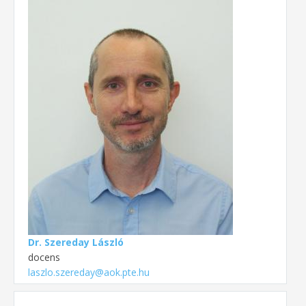
Dr. Szereday László
docens
laszlo.szereday@aok.pte.hu