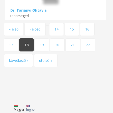
Dr. Tarjányi Oktávia
tanársegéd
…
Oldalak
« első
‹ előző
14
15
16
17
18
19
20
21
22
következő ›
utolsó »
Magyar
English