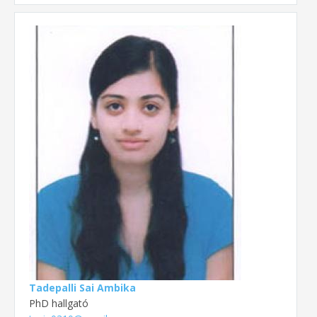
Tadepalli Sai Ambika
PhD hallgató