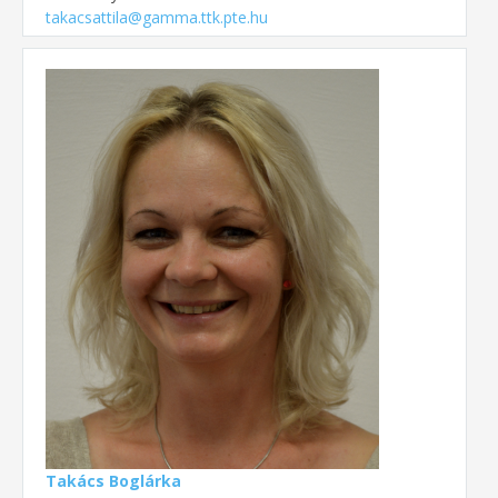
takacsattila@gamma.ttk.pte.hu
Takács Boglárka