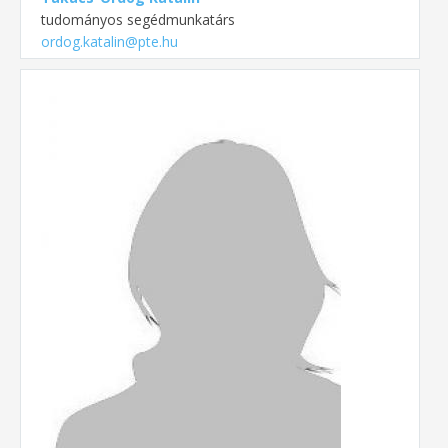
tudományos segédmunkatárs
ordog.katalin@pte.hu