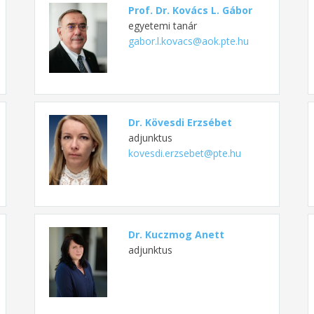
Prof. Dr. Kovács L. Gábor
egyetemi tanár
gabor.l.kovacs@aok.pte.hu
Dr. Kövesdi Erzsébet
adjunktus
kovesdi.erzsebet@pte.hu
Dr. Kuczmog Anett
adjunktus