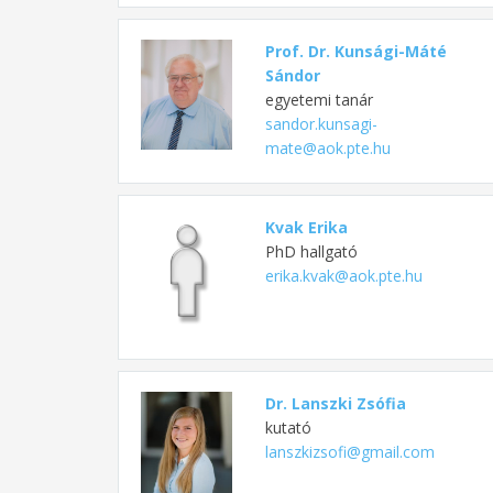
Prof. Dr. Kunsági-Máté
Sándor
egyetemi tanár
sandor.kunsagi-
mate@aok.pte.hu
Kvak Erika
PhD hallgató
erika.kvak@aok.pte.hu
Dr. Lanszki Zsófia
kutató
lanszkizsofi@gmail.com