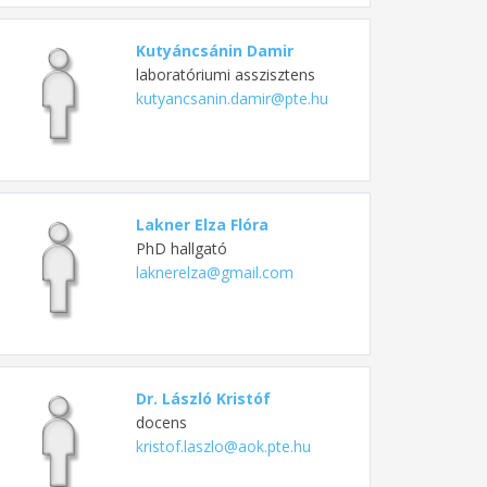
Kutyáncsánin Damir
laboratóriumi asszisztens
kutyancsanin.damir@pte.hu
Lakner Elza Flóra
PhD hallgató
laknerelza@gmail.com
Dr. László Kristóf
docens
kristof.laszlo@aok.pte.hu