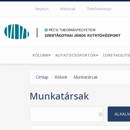
Ugrás a tartalomra
Neptun
Webmail
Telefonkönyv
RÓLUNK
KUTATÓCSOPORTOK
CORE FACILITI
Címlap
Rólunk
Munkatársak
Munkatársak