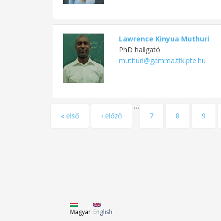
Lawrence Kinyua Muthuri
PhD hallgató
muthuri@gamma.ttk.pte.hu
…
Oldalak
« első
‹ előző
7
8
9
Magyar
English