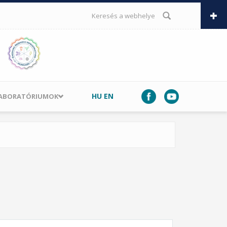
KERESÉS ŰRLAP
HU
EN
LABORATÓRIUMOK