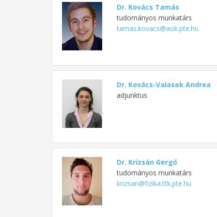
Dr. Kovács Tamás
tudományos munkatárs
tamas.kovacs@aok.pte.hu
Dr. Kovács-Valasek Andrea
adjunktus
Dr. Krizsán Gergő
tudományos munkatárs
krizsan@fizika.ttk.pte.hu