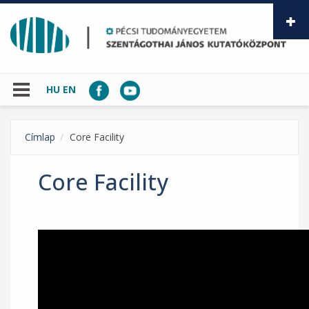
Ugrás a tartalomra
HU
EN
Címlap
Core Facility
Core Facility