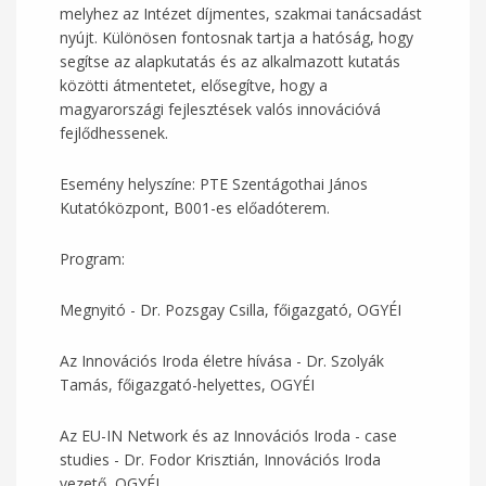
melyhez az Intézet díjmentes, szakmai tanácsadást
nyújt. Különösen fontosnak tartja a hatóság, hogy
segítse az alapkutatás és az alkalmazott kutatás
közötti átmentetet, elősegítve, hogy a
magyarországi fejlesztések valós innovációvá
fejlődhessenek.
Esemény helyszíne: PTE Szentágothai János
Kutatóközpont, B001-es előadóterem.
Program:
Megnyitó - Dr. Pozsgay Csilla, főigazgató, OGYÉI
Az Innovációs Iroda életre hívása - Dr. Szolyák
Tamás, főigazgató-helyettes, OGYÉI
Az EU-IN Network és az Innovációs Iroda - case
studies - Dr. Fodor Krisztián, Innovációs Iroda
vezető, OGYÉI