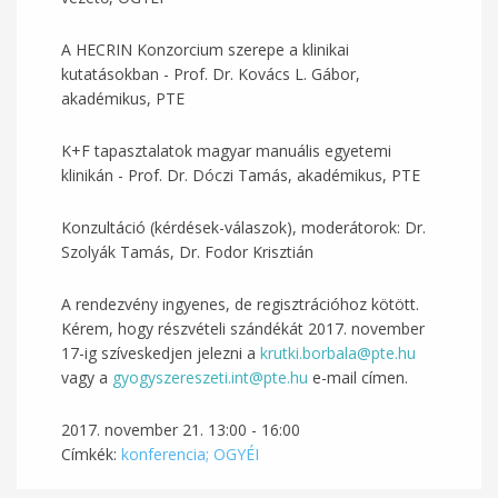
A HECRIN Konzorcium szerepe a klinikai
kutatásokban - Prof. Dr. Kovács L. Gábor,
akadémikus, PTE
K+F tapasztalatok magyar manuális egyetemi
klinikán - Prof. Dr. Dóczi Tamás, akadémikus, PTE
Konzultáció (kérdések-válaszok), moderátorok: Dr.
Szolyák Tamás, Dr. Fodor Krisztián
A rendezvény ingyenes, de regisztrációhoz kötött.
Kérem, hogy részvételi szándékát 2017. november
17-ig szíveskedjen jelezni a
krutki.borbala@pte.hu
vagy a
gyogyszereszeti.int@pte.hu
e-mail címen.
2017. november 21.
13:00
-
16:00
Címkék:
konferencia; OGYÉI