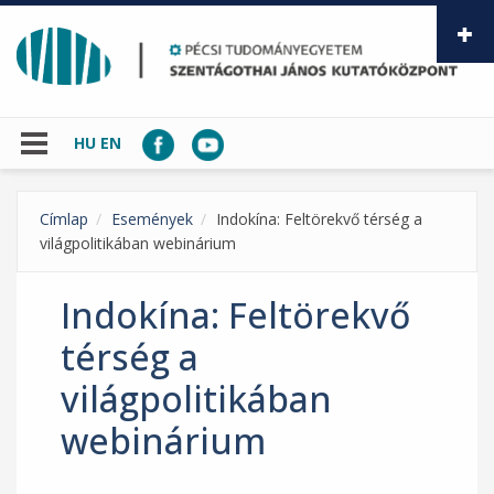
Ugrás a tartalomra
HU
EN
Címlap
Események
Indokína: Feltörekvő térség a
világpolitikában webinárium
Indokína: Feltörekvő
térség a
világpolitikában
webinárium