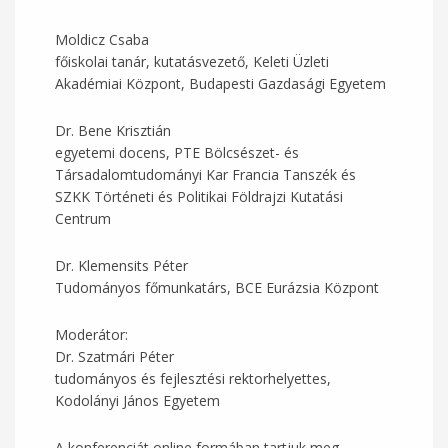
Moldicz Csaba
főiskolai tanár, kutatásvezető, Keleti Üzleti
Akadémiai Központ, Budapesti Gazdasági Egyetem
Dr. Bene Krisztián
egyetemi docens, PTE Bölcsészet- és
Társadalomtudományi Kar Francia Tanszék és
SZKK Történeti és Politikai Földrajzi Kutatási
Centrum
Dr. Klemensits Péter
Tudományos főmunkatárs, BCE Eurázsia Központ
Moderátor:
Dr. Szatmári Péter
tudományos és fejlesztési rektorhelyettes,
Kodolányi János Egyetem
A konferenciát online formában tartjuk meg,