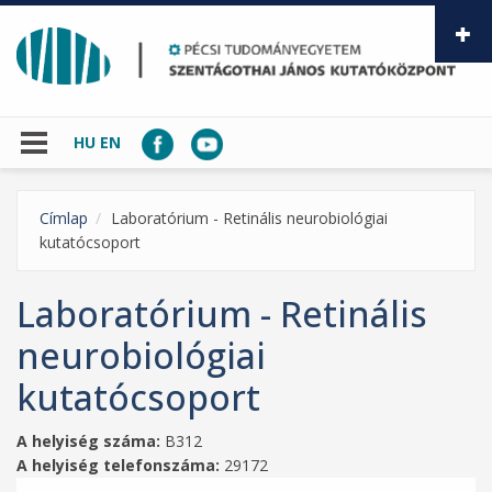
Ugrás a tartalomra
HU
EN
Címlap
Laboratórium - Retinális neurobiológiai
kutatócsoport
Laboratórium - Retinális
neurobiológiai
kutatócsoport
A helyiség száma:
B312
A helyiség telefonszáma:
29172