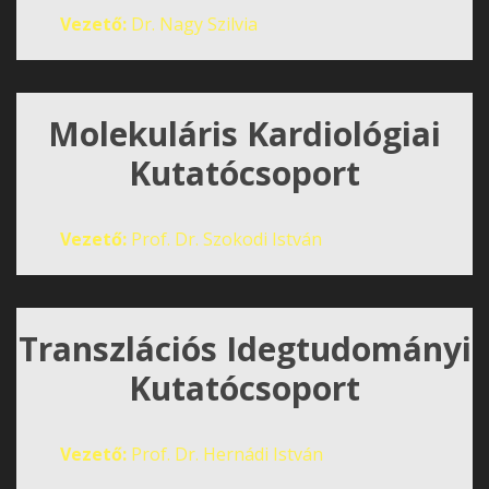
Vezető:
Dr. Nagy Szilvia
Molekuláris Kardiológiai
Kutatócsoport
Vezető:
Prof. Dr. Szokodi István
Transzlációs Idegtudományi
Kutatócsoport
Vezető:
Prof. Dr. Hernádi István