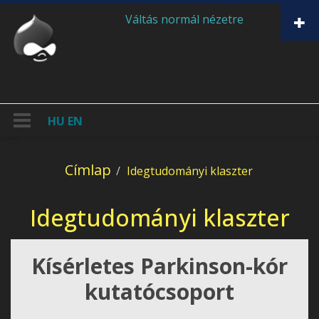
Ugrás a tartalomra
Váltás normál nézetre
HU
EN
Címlap
Idegtudományi klaszter
Idegtudományi klaszter
Kísérletes Parkinson-kór
kutatócsoport