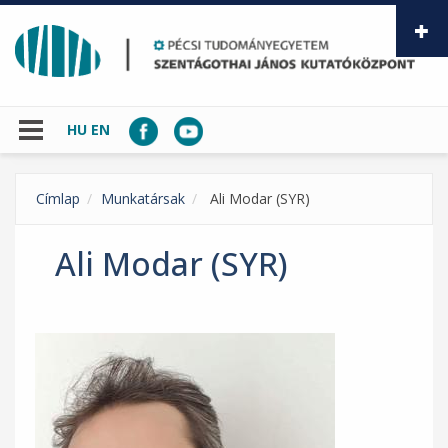
Ugrás a tartalomra
HU
EN
Címlap
Munkatársak
Ali Modar (SYR)
Ali Modar (SYR)