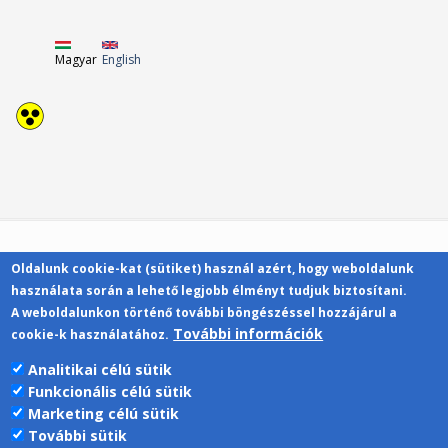
Magyar
English
Oldalunk cookie-kat (sütiket) használ azért, hogy weboldalunk
Kapcsolat
használata során a lehető legjobb élményt tudjuk biztosítani.
A weboldalunkon történő további böngészéssel hozzájárul a
További információk
cookie-k használatához.
Analitikai célú sütik
Funkcionális célú sütik
Pécsi Tudományegyetem | Kancellária |
Marketing célú sütik
Informatikai Igazgatóság 2019.
További sütik