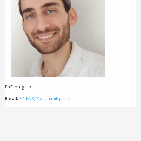
PhD hallgató
Email:
ANBY8J@witch.mik.pte.hu