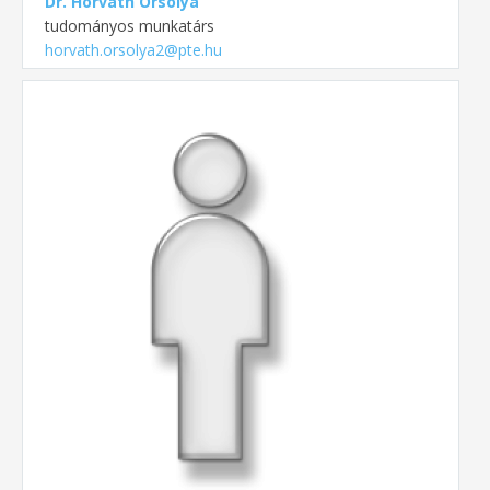
Dr. Horváth Orsolya
tudományos munkatárs
horvath.orsolya2@pte.hu