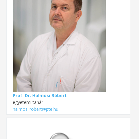
Prof. Dr. Halmosi Róbert
egyetemi tanár
halmosi.robert@pte.hu