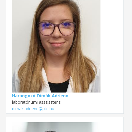
Harangozó-Dimák Adrienn
laboratóriumi asszisztens
dimak.adrienn@pte.hu