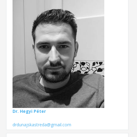
Dr. Hegyi Péter
drdunajskastreda@gmail.com