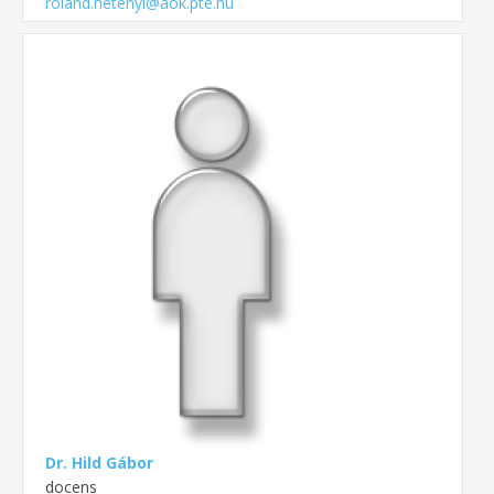
roland.hetenyi@aok.pte.hu
Dr. Hild Gábor
docens