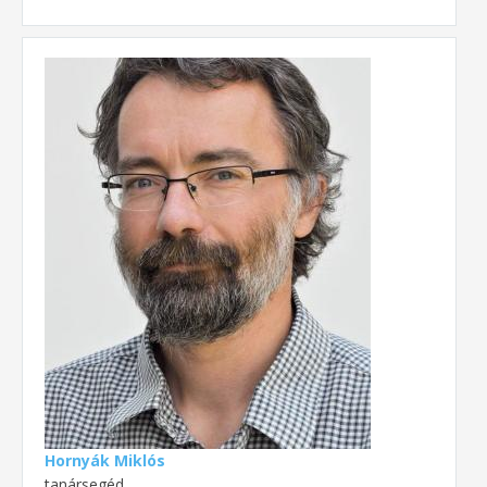
Hornyák Miklós
tanársegéd