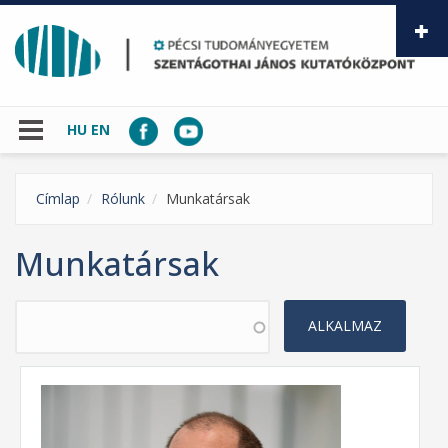
Ugrás a tartalomra
HU
EN
Címlap
Rólunk
Munkatársak
Munkatársak