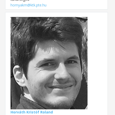
hornyakm@ktk.pte.hu
Horváth Kristóf Roland