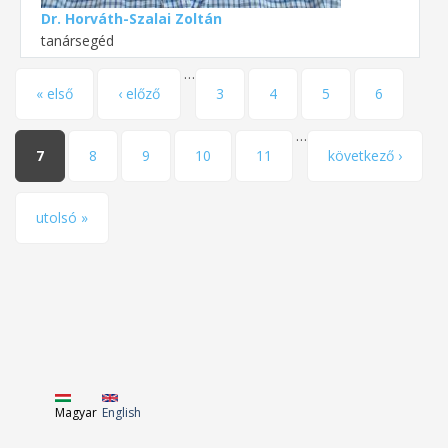
Dr. Horváth-Szalai Zoltán
tanársegéd
…
Oldalak
« első
‹ előző
3
4
5
6
…
7
8
9
10
11
következő ›
utolsó »
Magyar
English