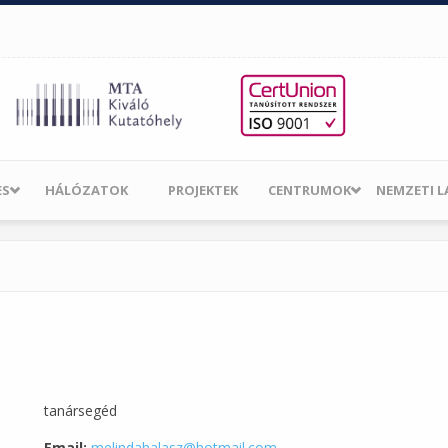
ES
HÁLÓZATOK
PROJEKTEK
CENTRUMOK
NEMZETI 
tanársegéd
Email:
melindahalasz@hotmail.com