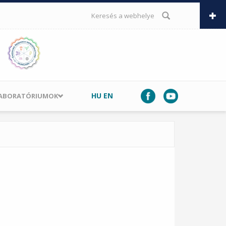
KERESÉS ŰRLAP
HU
EN
LABORATÓRIUMOK