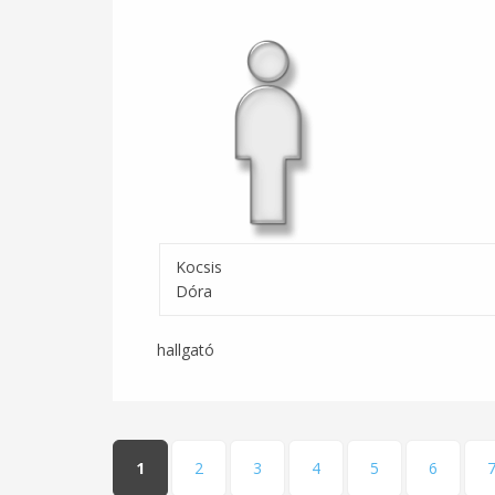
Kocsis
Dóra
hallgató
Oldalak
1
2
3
4
5
6