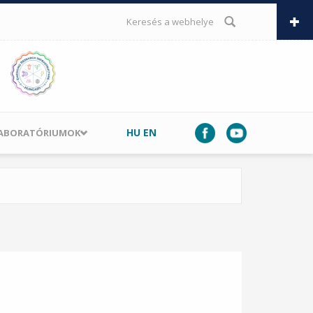
KERESÉS ŰRLAP
HU
EN
LABORATÓRIUMOK