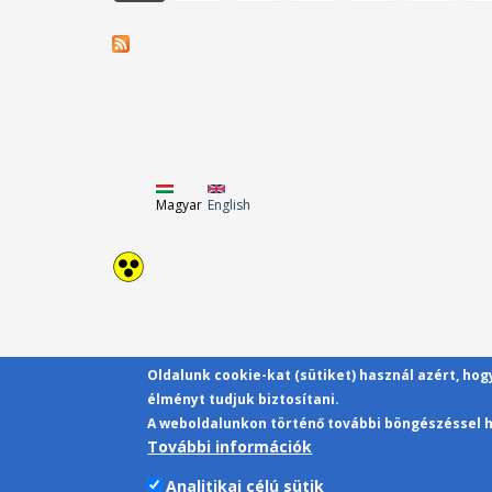
Magyar
English
Oldalunk cookie-kat (sütiket) használ azért, ho
élményt tudjuk biztosítani.
A weboldalunkon történő további böngészéssel h
További információk
Analitikai célú sütik