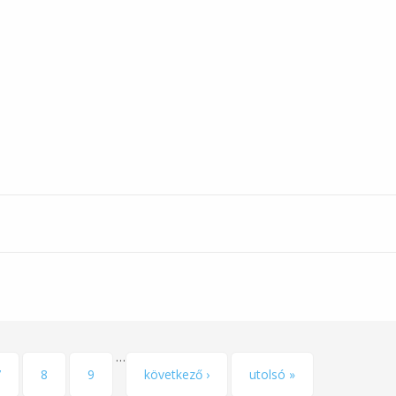
…
7
8
9
következő ›
utolsó »