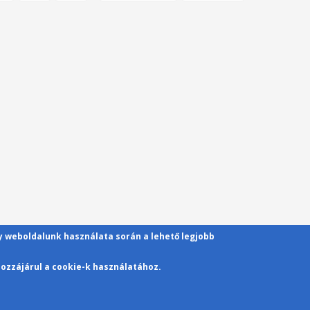
gy weboldalunk használata során a lehető legjobb
ozzájárul a cookie-k használatához.
Kapcsolat
Pécsi Tudományegyetem | Kancellária | Informa