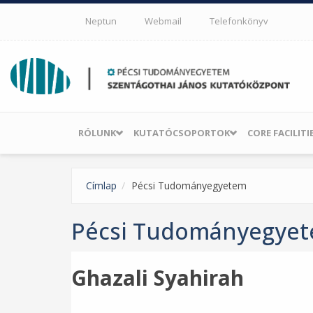
Ugrás a tartalomra
Neptun
Webmail
Telefonkönyv
RÓLUNK
KUTATÓCSOPORTOK
CORE FACILITI
Címlap
Pécsi Tudományegyetem
Pécsi Tudományegye
Ghazali Syahirah